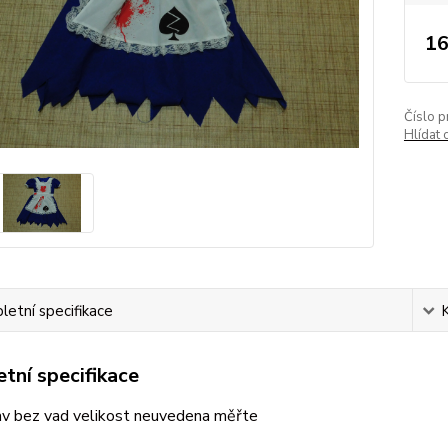
16
Číslo p
Hlídat 
etní specifikace
tní specifikace
av bez vad velikost neuvedena měřte