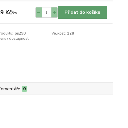
9 Kč
Přidat do košíku
/
ks
roduktu:
ps290
Velikost:
128
cenu / dostupnost
Komentáře
0