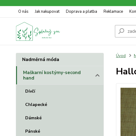
O nás
Jak nakupovat
Doprava a platba
Reklamace
Kon
Úvod
M
Nadměrná móda
Hall
Maškarní kostýmy-second
hand
Dívčí
Chlapecké
Dámské
Pánské