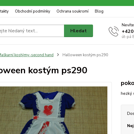
takty
Obchodní podmínky
Ochrana soukromí
Blog
Nevíte
Hledat
+420
út-pá 
aškarní kostýmy-second hand
Halloween kostým ps290
oween kostým ps290
poko
hezký 
Dos
Nej