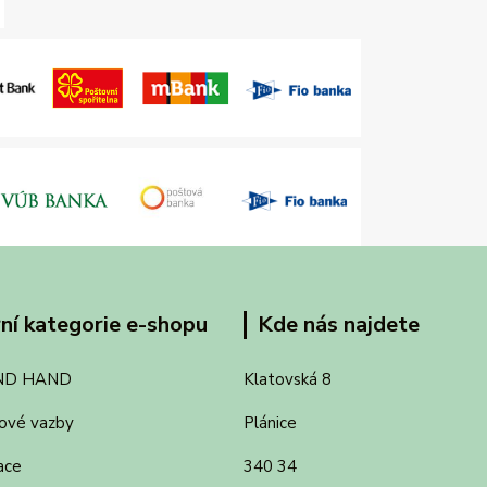
ní kategorie e-shopu
Kde nás najdete
ND HAND
Klatovská 8
ové vazby
Plánice
ace
340 34