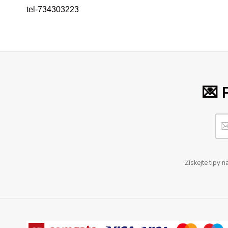
tel-734303223
💌 
Získejte tipy 