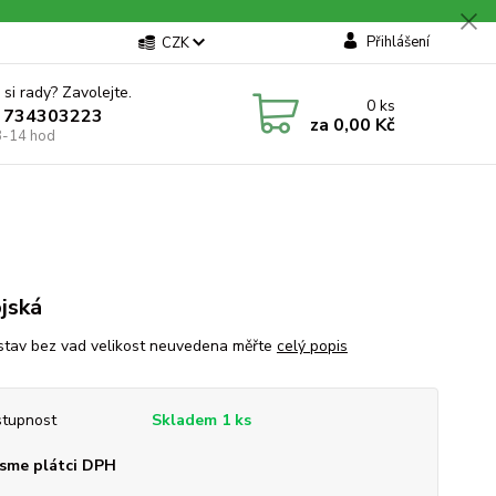
Přihlášení
CZK
 si rady? Zavolejte.
0
ks
 734303223
za
0,00 Kč
8-14 hod
jská
stav bez vad velikost neuvedena měřte
celý popis
tupnost
Skladem 1 ks
sme plátci DPH