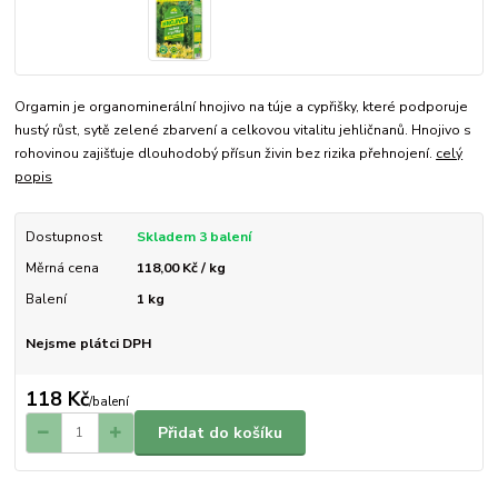
Orgamin je organominerální hnojivo na túje a cypřišky, které podporuje
hustý růst, sytě zelené zbarvení a celkovou vitalitu jehličnanů. Hnojivo s
rohovinou zajišťuje dlouhodobý přísun živin bez rizika přehnojení.
celý
popis
Dostupnost
Skladem 3 balení
Měrná cena
118,00 Kč / kg
Balení
1 kg
Nejsme plátci DPH
118 Kč
/
balení
Přidat do košíku