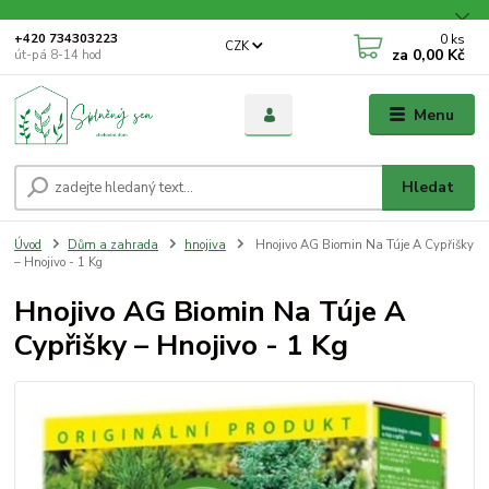
0
ks
+420 734303223
CZK
za
0,00 Kč
út-pá 8-14 hod
Menu
Hledat
Úvod
Dům a zahrada
hnojiva
Hnojivo AG Biomin Na Túje A Cypřišky
– Hnojivo - 1 Kg
Hnojivo AG Biomin Na Túje A
Cypřišky – Hnojivo - 1 Kg