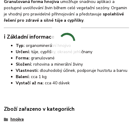
Granulovaná forma hnojiva
umožňuje snadnou aplikaci a
postupné uvolňování živin během celé vegetační sezóny. Orgamin
je vhodný pro pravidelné přihnojování a představuje
spolehlivé
řešení pro zdravé a silné túje a cypřišky
.
ℹ️ Základní informace
Typ:
organominerální hnojivo
Určení:
túje, cypřišky, okrasné jehličnany
Forma:
granulované
Složení:
rohovina a minerální živiny
Vlastnosti:
dlouhodobý účinek, podporuje hustotu a barvu
Balení:
cca 1 kg
Vystačí až na:
cca 40 dávek
Zboží zařazeno v kategoriích
hnojiva