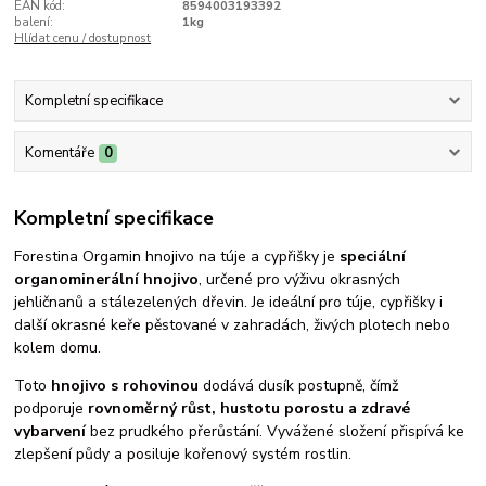
EAN kód:
8594003193392
balení:
1kg
Hlídat cenu / dostupnost
Kompletní specifikace
Komentáře
0
Kompletní specifikace
Forestina Orgamin
hnojivo na túje a cypřišky je
speciální
organominerální hnojivo
, určené pro výživu okrasných
jehličnanů a stálezelených dřevin. Je ideální pro túje, cypřišky i
další okrasné keře pěstované v zahradách, živých plotech nebo
kolem domu.
Toto
hnojivo s rohovinou
dodává dusík postupně, čímž
podporuje
rovnoměrný růst, hustotu porostu a zdravé
vybarvení
bez prudkého přerůstání. Vyvážené složení přispívá ke
zlepšení půdy a posiluje kořenový systém rostlin.