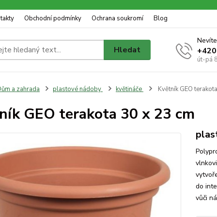
takty
Obchodní podmínky
Ochrana soukromí
Blog
Nevíte
Hledat
+420
út-pá 
ům a zahrada
plastové nádoby
květináče
Květník GEO terakot
ník GEO terakota 30 x 23 cm
plas
Polypr
vlnkovi
vytvoř
do int
vůči n