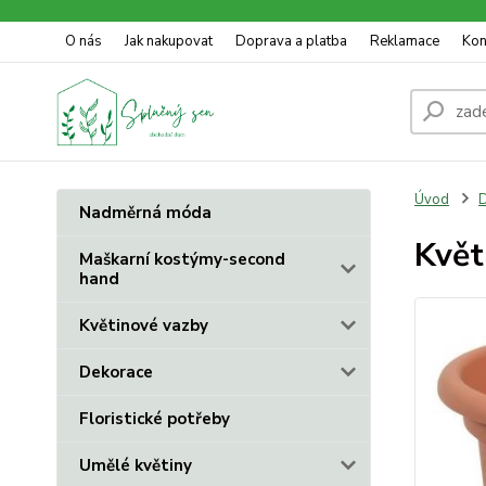
O nás
Jak nakupovat
Doprava a platba
Reklamace
Kon
Úvod
D
Nadměrná móda
Květ
Maškarní kostýmy-second
hand
Květinové vazby
Dekorace
Floristické potřeby
Umělé květiny