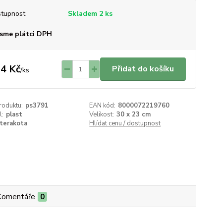
tupnost
Skladem 2 ks
sme plátci DPH
4 Kč
Přidat do košíku
/
ks
roduktu:
ps3791
EAN kód:
8000072219760
l:
plast
Velikost:
30 x 23 cm
terakota
Hlídat cenu / dostupnost
Komentáře
0