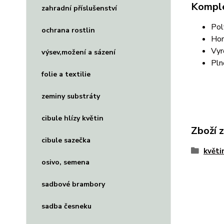
Komple
zahradní příslušenství
Pol
ochrana rostlin
Hor
Vyr
výsev,možení a sázení
Pln
folie a textilie
zeminy substráty
cibule hlízy květin
Zboží 
cibule sazečka
květi
osivo, semena
sadbové brambory
sadba česneku