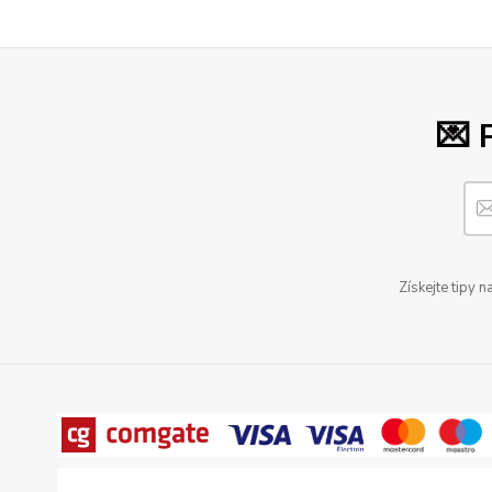
💌 
Získejte tipy 