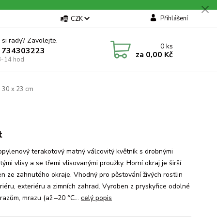
Přihlášení
CZK
 si rady? Zavolejte.
0
ks
 734303223
za
0,00 Kč
8-14 hod
a 30 x 23 cm
t
opylenový terakotový matný válcovitý květník s drobnými
tými vlisy a se třemi vlisovanými proužky. Horní okraj je širší
en ze zahnutého okraje. Vhodný pro pěstování živých rostlin
eriéru, exteriéru a zimních zahrad. Vyroben z pryskyřice odolné
árazům, mrazu (až –20 °C...
celý popis