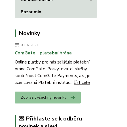
Bazar mix
Novinky
03.02.2021
ComGate - platební brána
Online platby pro nás zajišťuje platební
brána ComGate. Poskytovatel služby,
společnost ComGate Payments, a.s., je
licencovaná Platební instituc...
číst celé
Zobrazit všechny novinky
💌 Přihlaste se k odběru
novinek a slev!