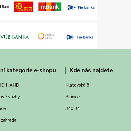
ní kategorie e-shopu
Kde nás najdete
ND HAND
Klatovská 8
ové vazby
Plánice
ace
340 34
 zahrada