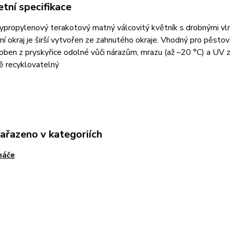
tní specifikace
ypropylenový terakotový matný válcovitý květník s drobnými vlnk
ní okraj je širší vytvořen ze zahnutého okraje. Vhodný pro pěstován
oben z pryskyřice odolné vůči nárazům, mrazu (až –20 °C) a UV z
ě recyklovatelný
zařazeno v kategoriích
náče