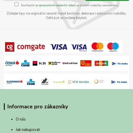
Souhlasím se
zpracováním osobních údajů
za účelem rozesílky newsletteru.
Získejte tipy na originální second-hand kostýmy, dekorace i exkluzivní nabídky.
Odhlásit se můžete kdykoli.
Informace pro zákazníky
O nás
Jak nakupovat