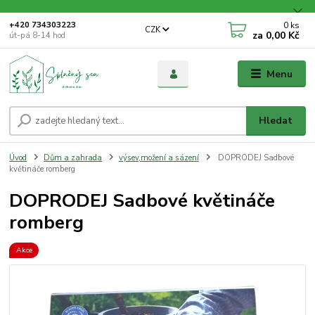
0
ks
+420 734303223
CZK
za
0,00 Kč
út-pá 8-14 hod
Menu
Hledat
Úvod
Dům a zahrada
výsev,možení a sázení
DOPRODEJ Sadbové
květináče romberg
DOPRODEJ Sadbové květináče
romberg
Akce