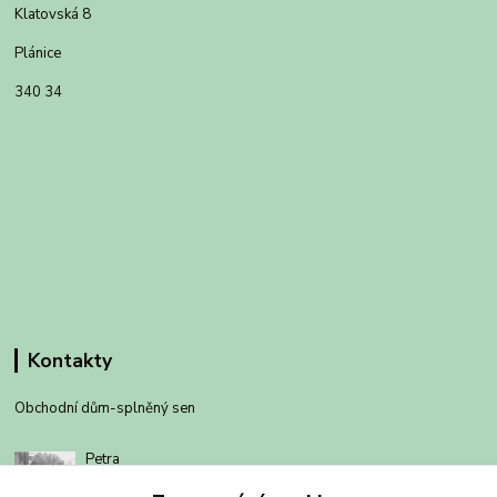
Klatovská 8
Plánice
340 34
Kontakty
Obchodní dům-splněný sen
Petra
+420 734303223