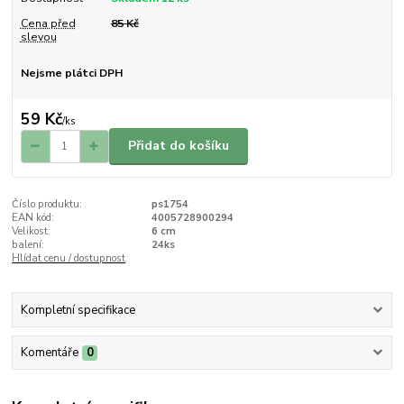
Cena před
85 Kč
slevou
Nejsme plátci DPH
59 Kč
/
ks
Přidat do košíku
Číslo produktu:
ps1754
EAN kód:
4005728900294
Velikost:
6 cm
balení:
24ks
Hlídat cenu / dostupnost
Kompletní specifikace
Komentáře
0