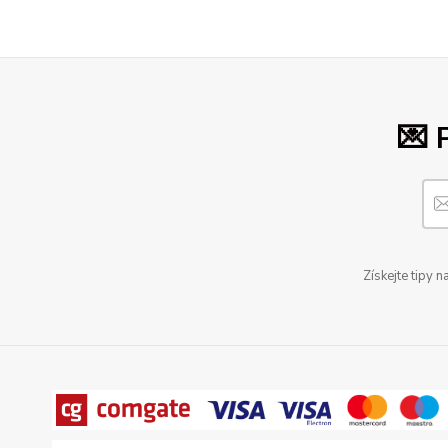
💌 
Získejte tipy 