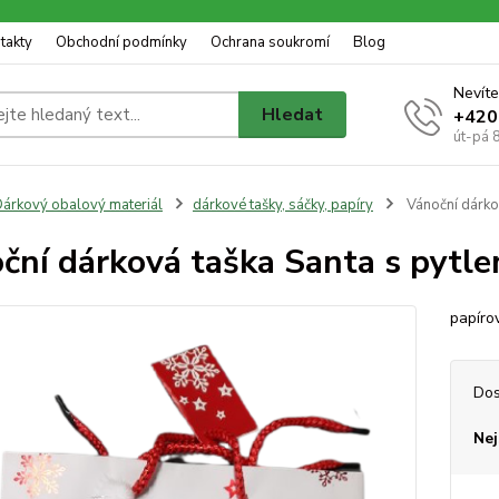
takty
Obchodní podmínky
Ochrana soukromí
Blog
Nevíte
Hledat
+420
út-pá 
árkový obalový materiál
dárkové tašky, sáčky, papíry
Vánoční dárko
ční dárková taška Santa s pytl
papíro
Dos
Nej