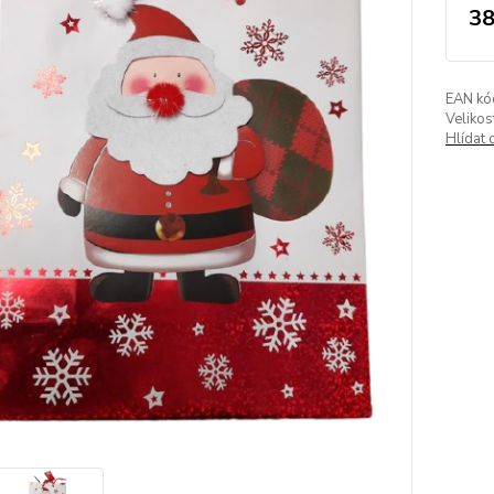
38
EAN kó
Velikos
Hlídat 