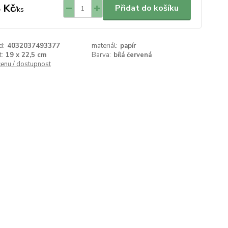
 Kč
Přidat do košíku
/
ks
d:
4032037493377
materiál:
papír
t:
19 x 22,5 cm
Barva:
bílá červená
cenu / dostupnost