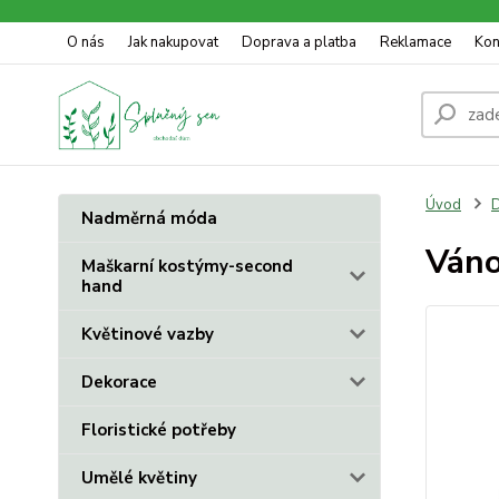
O nás
Jak nakupovat
Doprava a platba
Reklamace
Kon
Úvod
D
Nadměrná móda
Váno
Maškarní kostýmy-second
hand
Květinové vazby
Dekorace
Floristické potřeby
Umělé květiny