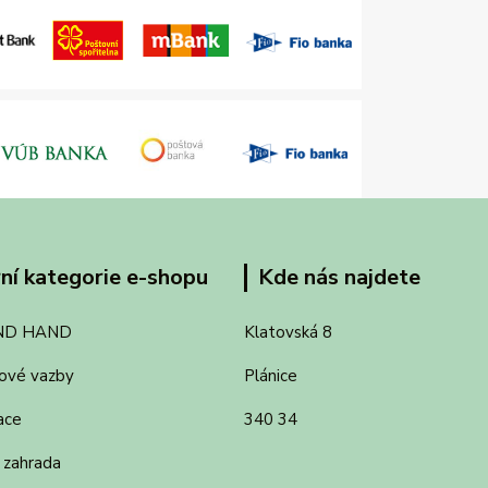
ní kategorie e-shopu
Kde nás najdete
ND HAND
Klatovská 8
ové vazby
Plánice
ace
340 34
 zahrada