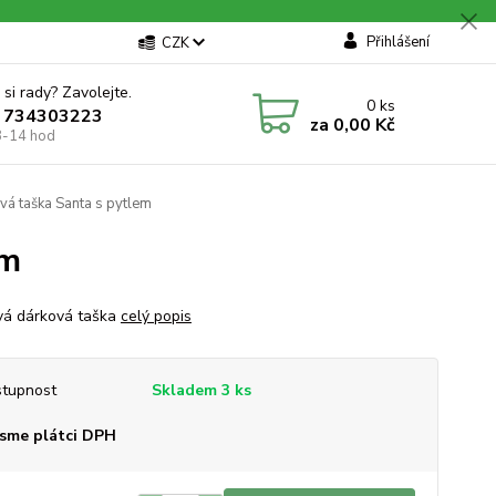
Přihlášení
CZK
 si rady? Zavolejte.
0
ks
 734303223
za
0,00 Kč
8-14 hod
vá taška Santa s pytlem
em
vá dárková taška
celý popis
tupnost
Skladem 3 ks
sme plátci DPH