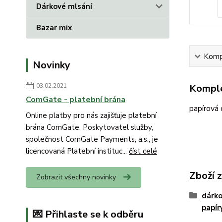
Dárkové mlsání
Bazar mix
Kompl
Novinky
03.02.2021
Komple
ComGate - platební brána
papírová 
Online platby pro nás zajišťuje platební
brána ComGate. Poskytovatel služby,
společnost ComGate Payments, a.s., je
licencovaná Platební instituc...
číst celé
Zboží 
Zobrazit všechny novinky
dárko
papír
💌 Přihlaste se k odběru