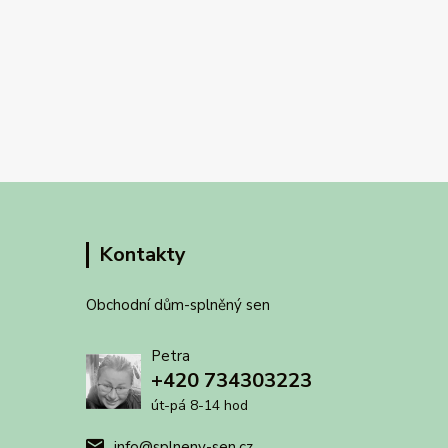
Kontakty
Obchodní dům-splněný sen
Petra
+420 734303223
út-pá 8-14 hod
info@splneny-sen.cz