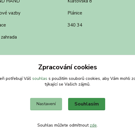
ND HAND
Klatovská 8
ové vazby
Plánice
ace
340 34
 zahrada
Zpracování cookies
eři potřebují Váš
souhlas
s použitím souborů cookies, aby Vám mohli z
týkající se Vašich zájmů.
Souhlasím
Nastavení
Souhlas můžete odmítnout
zde
.