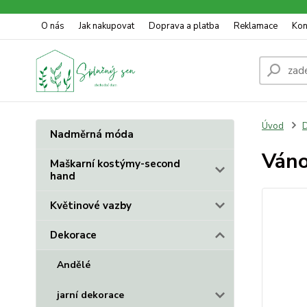
O nás
Jak nakupovat
Doprava a platba
Reklamace
Kon
Úvod
D
Nadměrná móda
Váno
Maškarní kostýmy-second
hand
Květinové vazby
Dekorace
Andělé
jarní dekorace