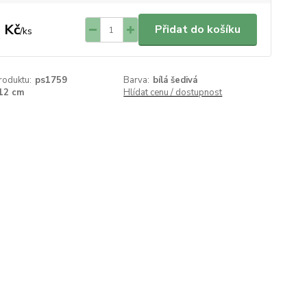
 Kč
Přidat do košíku
/
ks
roduktu:
ps1759
Barva:
bílá šedivá
12 cm
Hlídat cenu / dostupnost