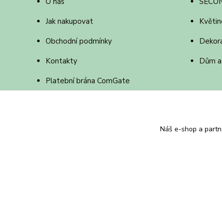
O nás
SECO
Jak nakupovat
Květin
Obchodní podmínky
Dekor
Kontakty
Dům a
Platební brána ComGate
Online platba jak na to
Náš e-shop a partn