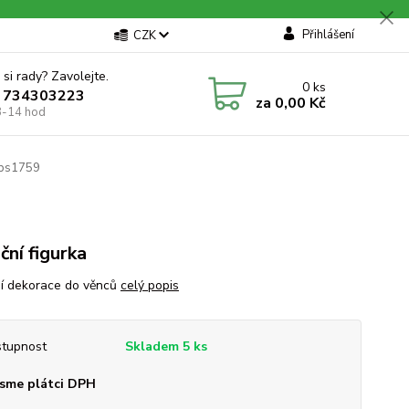
Přihlášení
CZK
 si rady? Zavolejte.
0
ks
 734303223
za
0,00 Kč
8-14 hod
 ps1759
ční figurka
í dekorace do věnců
celý popis
tupnost
Skladem 5 ks
sme plátci DPH