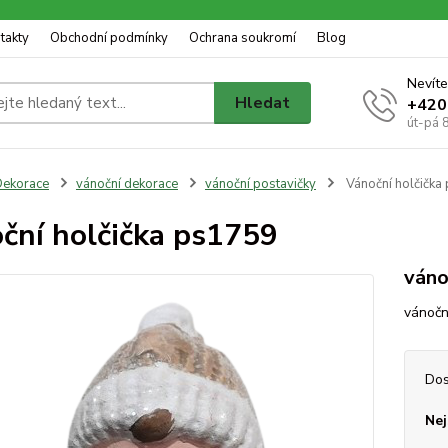
takty
Obchodní podmínky
Ochrana soukromí
Blog
Nevíte
Hledat
+420
út-pá 
ekorace
vánoční dekorace
vánoční postavičky
Vánoční holčička
ční holčička ps1759
váno
vánočn
Dos
Nej