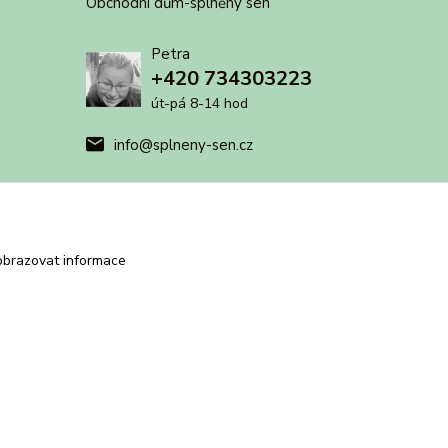
Obchodní dům-splněný sen
Petra
+420 734303223
út-pá 8-14 hod
info@splneny-sen.cz
obrazovat informace
Vytvořeno na
Eshop-rychle.cz