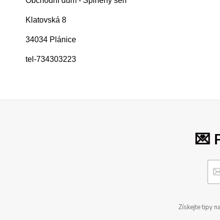
Obchodní dům - Splněný sen
Klatovská 8
34034 Plánice
tel-734303223
💌 
Získejte tipy 