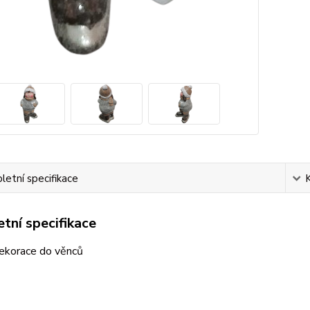
etní specifikace
tní specifikace
dekorace do věnců