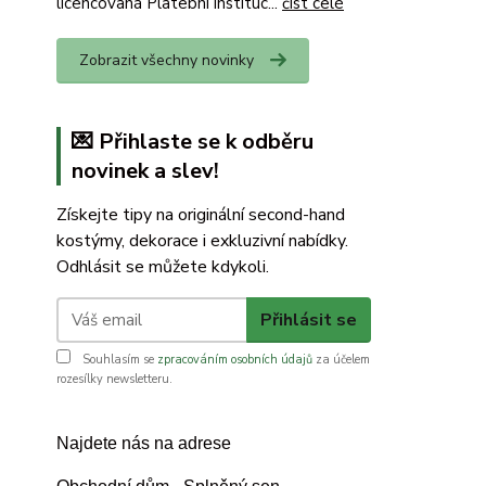
licencovaná Platební instituc...
číst celé
Zobrazit všechny novinky
💌 Přihlaste se k odběru
novinek a slev!
Získejte tipy na originální second-hand
kostýmy, dekorace i exkluzivní nabídky.
Odhlásit se můžete kdykoli.
Přihlásit se
Souhlasím se
zpracováním osobních údajů
za účelem
rozesílky newsletteru.
Najdete nás na adrese