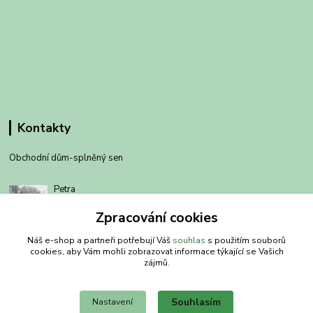
Kontakty
Obchodní dům-splněný sen
Petra
+420 734303223
Zpracování cookies
út-pá 8-14 hod
Náš e-shop a partneři potřebují Váš
souhlas
s použitím souborů
info@splneny-sen.cz
cookies, aby Vám mohli zobrazovat informace týkající se Vašich
zájmů.
Souhlasím
Nastavení