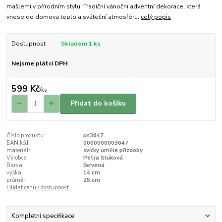
mašlemi v přírodním stylu. Tradiční vánoční adventní dekorace, která
vnese do domova teplo a sváteční atmosféru.
celý popis
Dostupnost
Skladem 1 ks
Nejsme plátci DPH
599 Kč
/
ks
Přidat do košíku
Číslo produktu:
ps3647
EAN kód:
0000000003647
materiál:
svíčky umělé přízdoby
Výrobce:
Petra Sluková
Barva:
červená
výška:
14 cm
průměr:
25 cm
Hlídat cenu / dostupnost
Kompletní specifikace