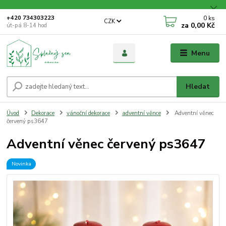
0
ks
+420 734303223
CZK
za
0,00 Kč
út-pá 8-14 hod
Menu
Hledat
Úvod
Dekorace
vánoční dekorace
adventní věnce
Adventní věnec
červený ps3647
Adventní věnec červený ps3647
Novinka