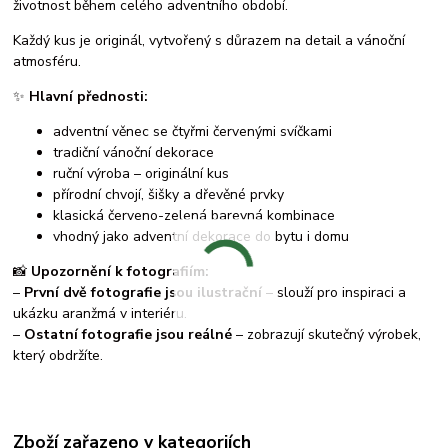
životnost během celého adventního období.
Každý kus je originál, vytvořený s důrazem na detail a vánoční
atmosféru.
✨
Hlavní přednosti:
adventní věnec se čtyřmi červenými svíčkami
tradiční vánoční dekorace
ruční výroba – originální kus
přírodní chvojí, šišky a dřevěné prvky
klasická červeno-zelená barevná kombinace
vhodný jako adventní dekorace do bytu i domu
📸
Upozornění k fotografiím:
–
První dvě fotografie jsou ilustrační
– slouží pro inspiraci a
ukázku aranžmá v interiéru.
–
Ostatní fotografie jsou reálné
– zobrazují skutečný výrobek,
který obdržíte.
Zboží zařazeno v kategoriích