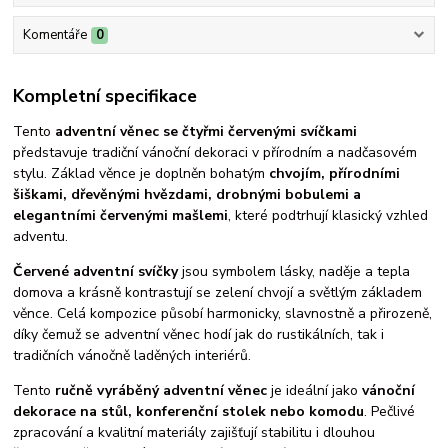
Komentáře
0
Kompletní specifikace
Tento
adventní věnec se čtyřmi červenými svíčkami
představuje tradiční vánoční dekoraci v přírodním a nadčasovém
stylu. Základ věnce je doplněn bohatým
chvojím, přírodními
šiškami, dřevěnými hvězdami, drobnými bobulemi a
elegantními červenými mašlemi
, které podtrhují klasický vzhled
adventu.
Červené adventní svíčky
jsou symbolem lásky, naděje a tepla
domova a krásně kontrastují se zelení chvojí a světlým základem
věnce. Celá kompozice působí harmonicky, slavnostně a přirozeně,
díky čemuž se adventní věnec hodí jak do rustikálních, tak i
tradičních vánočně laděných interiérů.
Tento
ručně vyráběný adventní věnec
je ideální jako
vánoční
dekorace na stůl, konferenční stolek nebo komodu
. Pečlivé
zpracování a kvalitní materiály zajišťují stabilitu i dlouhou