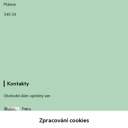
Plánice
340 34
Kontakty
Obchodní dům-splněný sen
Petra
+420 734303223
Zpracování cookies
út-pá 8-14 hod