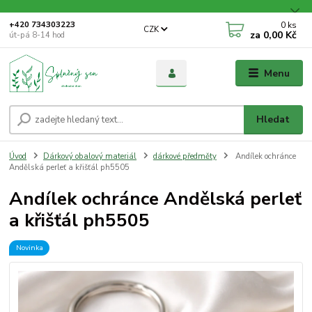
0
ks
+420 734303223
CZK
za
0,00 Kč
út-pá 8-14 hod
Menu
Hledat
Úvod
Dárkový obalový materiál
dárkové předměty
Andílek ochránce
Andělská perleť a křišťál ph5505
Andílek ochránce Andělská perleť
a křišťál ph5505
Novinka