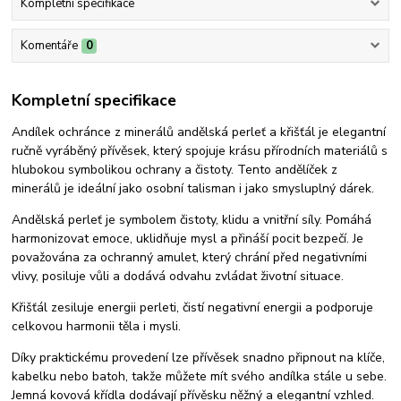
Kompletní specifikace
Komentáře
0
Kompletní specifikace
Andílek ochránce z minerálů andělská perleť a křišťál je elegantní
ručně vyráběný přívěsek, který spojuje krásu přírodních materiálů s
hlubokou symbolikou ochrany a čistoty. Tento andělíček z
minerálů je ideální jako osobní talisman i jako smysluplný dárek.
Andělská perleť je symbolem čistoty, klidu a vnitřní síly. Pomáhá
harmonizovat emoce, uklidňuje mysl a přináší pocit bezpečí. Je
považována za ochranný amulet, který chrání před negativními
vlivy, posiluje vůli a dodává odvahu zvládat životní situace.
Křišťál zesiluje energii perleti, čistí negativní energii a podporuje
celkovou harmonii těla i mysli.
Díky praktickému provedení lze přívěsek snadno připnout na klíče,
kabelku nebo batoh, takže můžete mít svého andílka stále u sebe.
Jemná kovová křídla dodávají přívěsku něžný a elegantní vzhled.