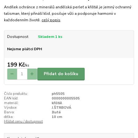
Andílek ochránce z minerálů andělská perleť a křišťál je jemný ochranný
talisman, který přináší klid, posiluje vůli a podporuje harmonii v
každodenním životě.
celý popis
Dostupnost
Skladem 1 ks
Nejsme plátci DPH
199 Kč
/
ks
Přidat do košíku
Číslo produktu:
ph5505
EAN kód:
0000000005505
materiál:
křišťál
Výrobce:
J.ŠTRBOVÁ
Barva:
žlutá
délka:
10 cm
Hlídat cenu / dostupnost