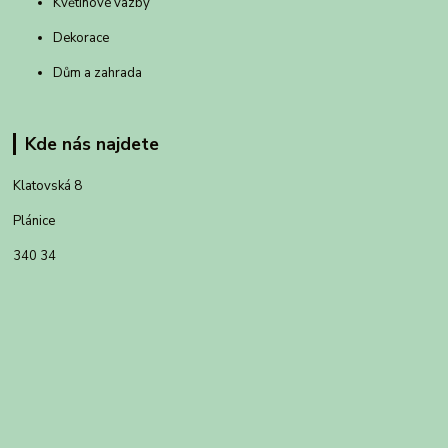
Květinové vazby
Dekorace
Dům a zahrada
Kde nás najdete
Klatovská 8
Plánice
340 34