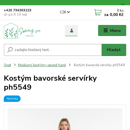
0
ks
+420 734303223
CZK
za
0,00 Kč
út-pá 8-14 hod
Menu
Hledat
Úvod
Maškarní kostýmy-second hand
Kostým bavorské servírky ph5549
Kostým bavorské servírky
ph5549
Novinka