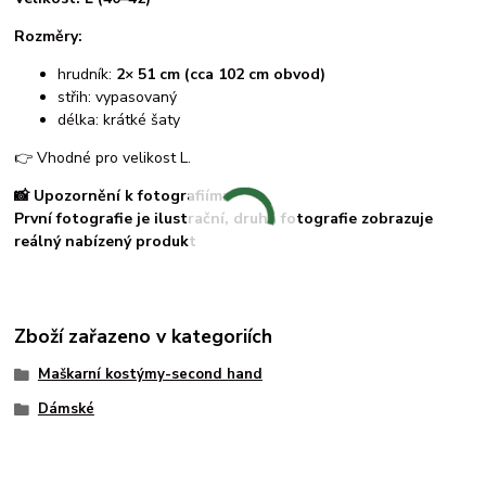
Rozměry:
hrudník:
2× 51 cm (cca 102 cm obvod)
střih: vypasovaný
délka: krátké šaty
👉 Vhodné pro velikost L.
📸 Upozornění k fotografiím:
První fotografie je ilustrační, druhá fotografie zobrazuje
reálný nabízený produkt
Zboží zařazeno v kategoriích
Maškarní kostýmy-second hand
Dámské