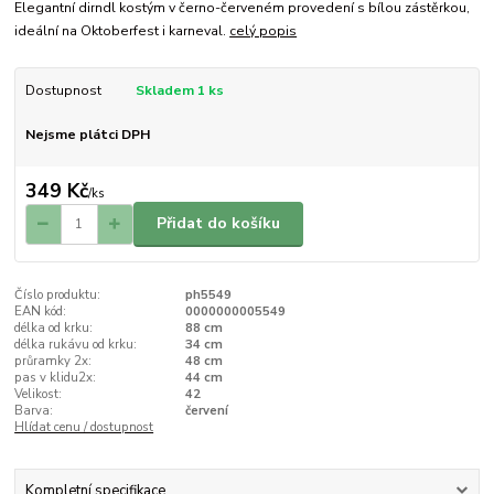
Elegantní dirndl kostým v černo-červeném provedení s bílou zástěrkou,
ideální na Oktoberfest i karneval.
celý popis
Dostupnost
Skladem 1 ks
Nejsme plátci DPH
349 Kč
/
ks
Přidat do košíku
Číslo produktu:
ph5549
EAN kód:
0000000005549
délka od krku:
88 cm
délka rukávu od krku:
34 cm
průramky 2x:
48 cm
pas v klidu2x:
44 cm
Velikost:
42
Barva:
červení
Hlídat cenu / dostupnost
Kompletní specifikace