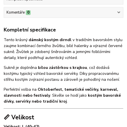
Komentáře
0
Kompletní specifikace
Tento krásný
dámský kostým dirndl
v tradičním bavorském stylu
zaujme kombinací černého živůtku, bílé halenky a výrazné červené
sukně. Živůtek je zdobený šněrováním a jemnými folklórními
detaily, které podtrhují autentický vzhled.
Sukně je doplněna
bílou zástěrkou s krajkou
, což dodává
kostýmu typický vzhled bavorské servírky. Díky propracovanému
střihu kostým zvýrazní postavu a zároveň je pohodlný na nošení.
Perfektní volba na
Oktoberfest, tematické večírky, karneval,
slavnosti nebo festivaly
. Skvěle se hodí jako
kostým bavorské
dívky, servírky nebo tradiční kroj
.
📏 Velikost
Velikost: L (40–42)