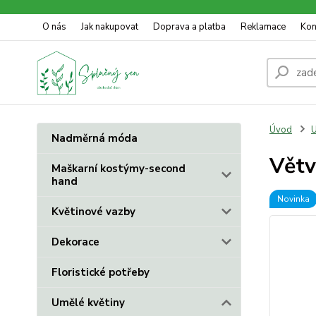
O nás
Jak nakupovat
Doprava a platba
Reklamace
Kon
Úvod
U
Nadměrná móda
Větv
Maškarní kostýmy-second
hand
Novinka
Květinové vazby
Dekorace
Floristické potřeby
Umělé květiny