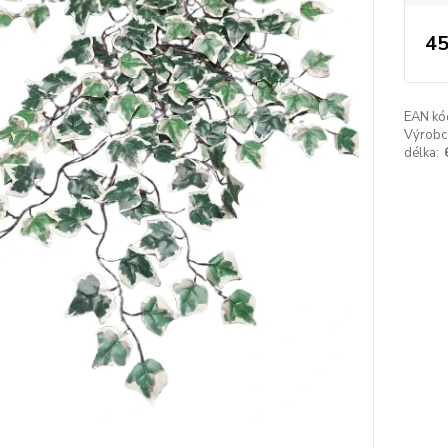
45
EAN kó
Výrobc
délka: