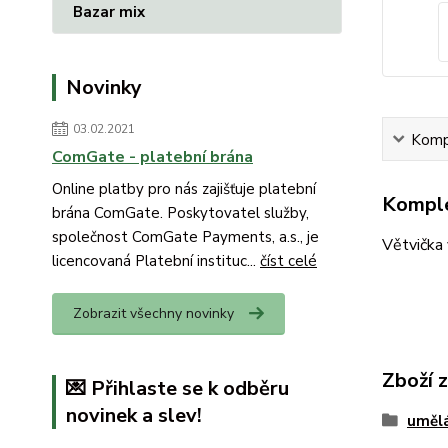
Bazar mix
Novinky
03.02.2021
Kompl
ComGate - platební brána
Online platby pro nás zajišťuje platební
Komple
brána ComGate. Poskytovatel služby,
společnost ComGate Payments, a.s., je
Větvička
licencovaná Platební instituc...
číst celé
Zobrazit všechny novinky
Zboží 
💌 Přihlaste se k odběru
novinek a slev!
umělá