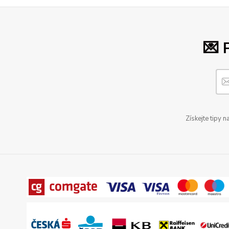
💌 
Získejte tipy 