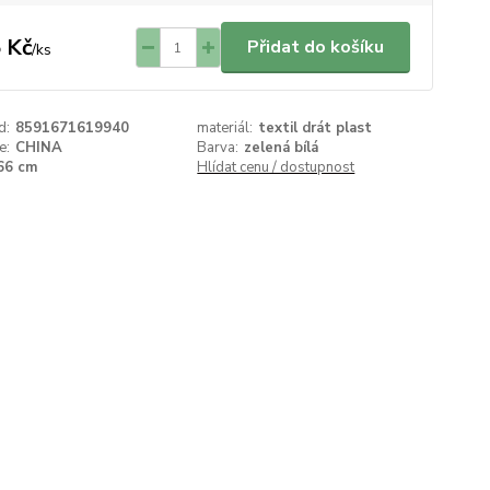
 Kč
Přidat do košíku
/
ks
d:
8591671619940
materiál:
textil drát plast
e:
CHINA
Barva:
zelená bílá
66 cm
Hlídat cenu / dostupnost