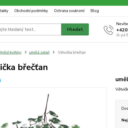
takty
Obchodní podmínky
Ochrana soukromí
Blog
Nevíte
Hledat
+420
út-pá 
mělé květiny
umělá zeleň
Větvička břečťan
ička břečťan
uměl
Větvič
Dos
Nej