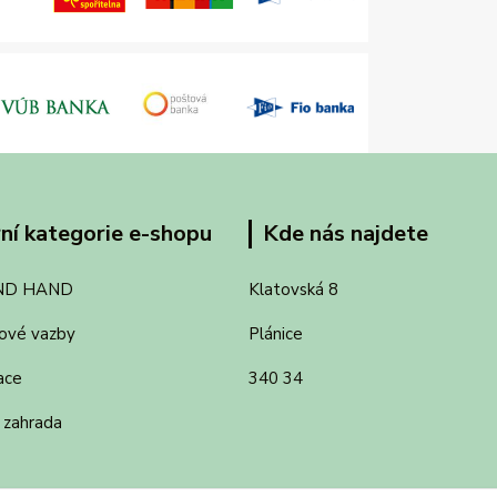
ní kategorie e-shopu
Kde nás najdete
ND HAND
Klatovská 8
ové vazby
Plánice
ace
340 34
 zahrada