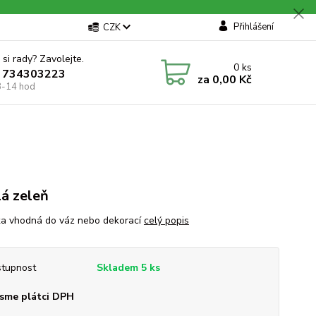
Přihlášení
CZK
 si rady? Zavolejte.
0
ks
 734303223
za
0,00 Kč
8-14 hod
á zeleň
ka vhodná do váz nebo dekorací
celý popis
tupnost
Skladem 5 ks
sme plátci DPH