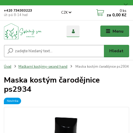
0
ks
+420 734303223
CZK
za
0,00 Kč
út-pá 8-14 hod
Menu
Hledat
Úvod
Maškarní kostýmy-second hand
Maska kostým čarodějnice ps2934
Maska kostým čarodějnice
ps2934
Novinka