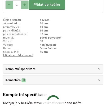
Přidat do košíku
Číslo produktu:
ps2934
délka od krku:
30 cm
průramky 2x:
40 cm
pas v klidu2x:
36 cm
pas po natažení 2x:
52 cm
materiál:
100% polyester
Velikost:
38
Výrobce:
není uveden
Barva:
černá fialová
délka sukně:
45 cm
Hlídat cenu / dostupnost
Kompletní specifikace
Komentáře
0
Kompletní specifikace
Kostým je v hezkém stavu velikost neuvedena měřte.