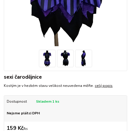
sexi čarodějnice
Kostým je v hezkém stavu velikost neuvedena měřte.
celý popis
Dostupnost
Skladem 1 ks
Nejsme plátci DPH
159 Kč
/
ks