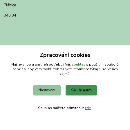
Plánice
340 34
Zpracování cookies
Náš e-shop a partneři potřebují Váš
souhlas
s použitím souborů
cookies, aby Vám mohli zobrazovat informace týkající se Vašich
zájmů.
Kontakty
Souhlasím
Nastavení
Obchodní dům-splněný sen
Souhlas můžete odmítnout
zde
.
Petra
+420 734303223
út-pá 8-14 hod