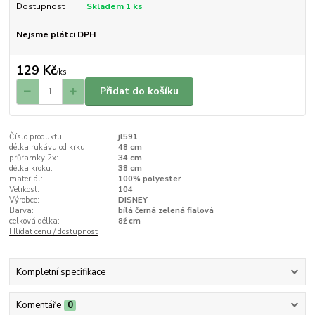
Dostupnost
Skladem 1 ks
Nejsme plátci DPH
129 Kč
/
ks
Přidat do košíku
Číslo produktu:
jl591
délka rukávu od krku:
48 cm
průramky 2x:
34 cm
délka kroku:
38 cm
materiál:
100% polyester
Velikost:
104
Výrobce:
DISNEY
Barva:
bílá černá zelená fialová
celková délka:
8ž cm
Hlídat cenu / dostupnost
Kompletní specifikace
Komentáře
0