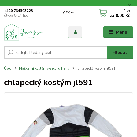
0
ks
+420 734303223
CZK
za
0,00 Kč
út-pá 8-14 hod
Menu
Hledat
Úvod
Maškarní kostýmy-second hand
chlapecký kostým jl591
chlapecký kostým jl591