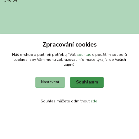
340 34
Zpracování cookies
Náš e-shop a partneři potřebují Váš
souhlas
s použitím souborů
cookies, aby Vám mohli zobrazovat informace týkající se Vašich
zájmů.
Kontakty
Souhlasím
Nastavení
Obchodní dům-splněný sen
Souhlas můžete odmítnout
zde
.
Petra
+420 734303223
út-pá 8-14 hod
info@splneny-sen.cz