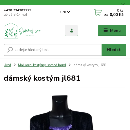
0
ks
+420 734303223
CZK
za
0,00 Kč
út-pá 8-14 hod
Menu
Hledat
Úvod
Maškarní kostýmy-second hand
dámský kostým jl681
dámský kostým jl681