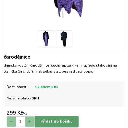
čarodějnice
dámský kostým čarodějnice, suchý zip za krkem, vpředu stahování na
tkaničku (ta chybí), jinak pěkný stav, bez vad
celý popis
Dostupnost
Skladem 1 ks
Nejsme plátci DPH
299 Kč
/
ks
Přidat do košíku