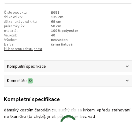
Číslo produktu:
jl681
délka od krku:
135 cm
délka rukávu od krku:
69 cm
průramky 2x:
58 cm
materiál:
100% polyester
Velikost:
40
Výrobce:
neuveden
Barva:
černá fialová
Hlídat cenu / dostupnost
Kompletní specifikace
Komentáře
0
Kompletní specifikace
dámský kostým čarodějnice, suchý zip za krkem, vpředu stahování
na tkaničku (ta chybí), jinak pěkný stav, bez vad