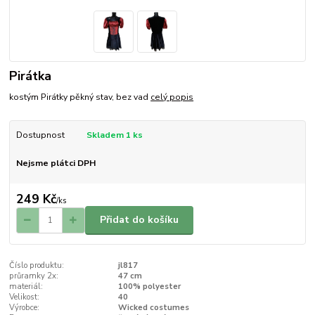
Pirátka
kostým Pirátky pěkný stav, bez vad
celý popis
Dostupnost
Skladem 1 ks
Nejsme plátci DPH
249 Kč
/
ks
Přidat do košíku
Číslo produktu:
jl817
průramky 2x:
47 cm
materiál:
100% polyester
Velikost:
40
Výrobce:
Wicked costumes