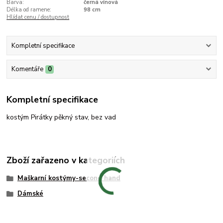
Barva:
černá vínová
Délka od ramene:
98 cm
Hlídat cenu / dostupnost
Kompletní specifikace
Komentáře
0
Kompletní specifikace
kostým Pirátky pěkný stav, bez vad
Zboží zařazeno v kategoriích
Maškarní kostýmy-second hand
Dámské