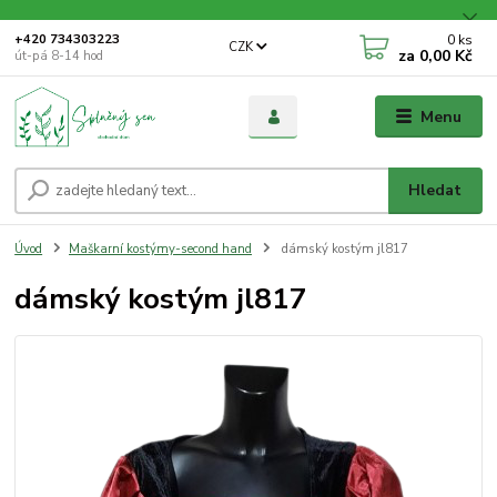
0
ks
+420 734303223
CZK
za
0,00 Kč
út-pá 8-14 hod
Menu
Hledat
Úvod
Maškarní kostýmy-second hand
dámský kostým jl817
dámský kostým jl817