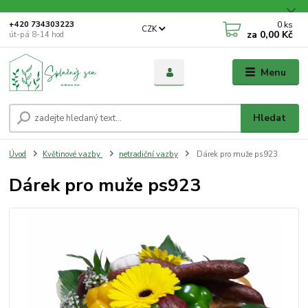
0
ks
+420 734303223
CZK
za
0,00 Kč
út-pá 8-14 hod
Menu
Hledat
Úvod
Květinové vazby
netradiční vazby
Dárek pro muže ps923
Dárek pro muže ps923