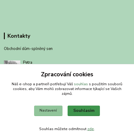
Kontakty
Obchodní dům-splněný sen
Petra
+420 734303223
Zpracování cookies
út-pá 8-14 hod
Náš e-shop a partneři potřebují Váš
souhlas
s použitím souborů
info@splneny-sen.cz
cookies, aby Vám mohli zobrazovat informace týkající se Vašich
zájmů.
Souhlasím
Nastavení
Vytvořeno na
Eshop-rychle.cz
Souhlas můžete odmítnout
zde
.