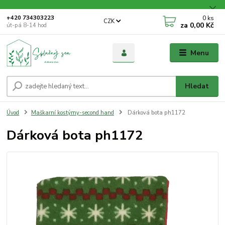
0
ks
+420 734303223
CZK
za
0,00 Kč
út-pá 8-14 hod
Menu
Hledat
Úvod
Maškarní kostýmy-second hand
Dárková bota ph1172
Dárková bota ph1172