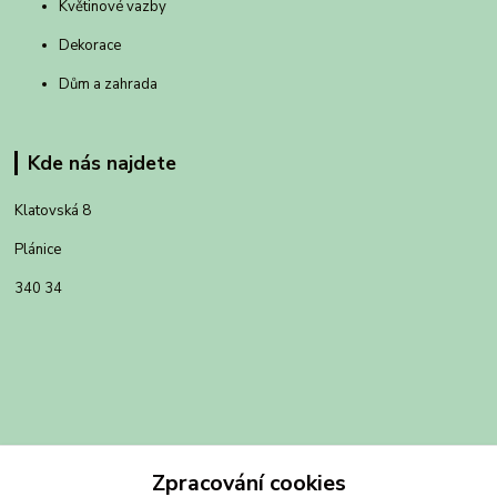
Květinové vazby
Dekorace
Dům a zahrada
Kde nás najdete
Klatovská 8
Plánice
340 34
Zpracování cookies