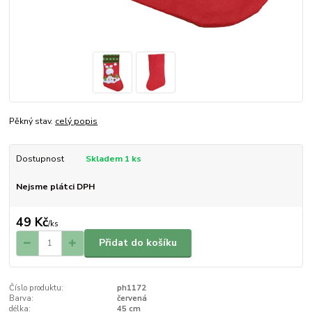
Pěkný stav.
celý popis
Dostupnost
Skladem 1 ks
Nejsme plátci DPH
49 Kč
/
ks
Přidat do košíku
Číslo produktu:
ph1172
Barva:
červená
délka:
45 cm