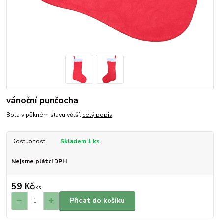
vánoční punčocha
Bota v pěkném stavu větší.
celý popis
Dostupnost
Skladem 1 ks
Nejsme plátci DPH
59 Kč
/
ks
Přidat do košíku