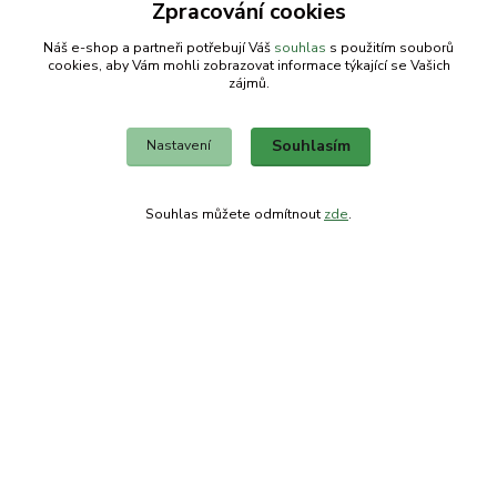
Zpracování cookies
Náš e-shop a partneři potřebují Váš
souhlas
s použitím souborů
cookies, aby Vám mohli zobrazovat informace týkající se Vašich
zájmů.
Kontakty
Souhlasím
Nastavení
Obchodní dům-splněný sen
Souhlas můžete odmítnout
zde
.
Petra
+420 734303223
út-pá 8-14 hod
info@splneny-sen.cz
Vytvořeno na
Eshop-rychle.cz