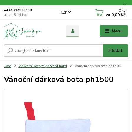
0
ks
+420 734303223
CZK
za
0,00 Kč
út-pá 8-14 hod
Menu
Hledat
Úvod
Maškarní kostýmy-second hand
Vánoční dárková bota ph1500
Vánoční dárková bota ph1500