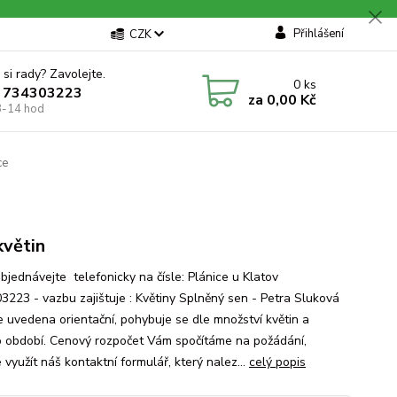
Přihlášení
CZK
 si rady? Zavolejte.
0
ks
 734303223
za
0,00 Kč
8-14 hod
ce
květin
objednávejte telefonicky na čísle: Plánice u Klatov
3223 - vazbu zajištuje : Květiny Splněný sen - Petra Sluková
e uvedena orientační, pohybuje se dle množství květin a
o období. Cenový rozpočet Vám spočítáme na požádání,
využít náš kontaktní formulář, který nalez...
celý popis