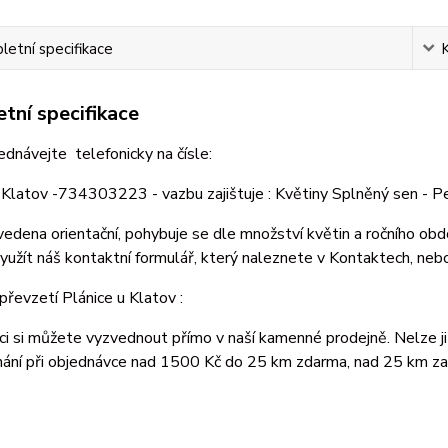
etní specifikace
tní specifikace
jednávejte telefonicky na čísle:
 Klatov -734303223 - vazbu zajištuje : Květiny Splněný sen - 
vedena orientační, pohybuje se dle množství květin a ročního o
užít náš kontaktní formulář, který naleznete v Kontaktech, nebo
řevzetí Plánice u Klatov :
ci si můžete vyzvednout přímo v naší kamenné prodejně. Nelze ji
nání při objednávce nad 1500 Kč do 25 km zdarma, nad 25 km za