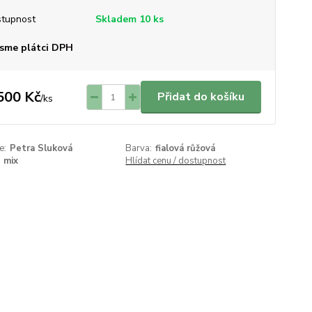
tupnost
Skladem 10 ks
sme plátci DPH
500 Kč
Přidat do košíku
/
ks
e:
Petra Sluková
Barva:
fialová růžová
mix
Hlídat cenu / dostupnost