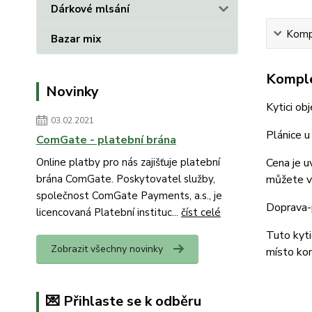
Dárkové mlsání
Kompl
Bazar mix
Komple
Novinky
Kytici ob
03.02.2021
Plánice u
ComGate - platební brána
Cena je u
Online platby pro nás zajišťuje platební
můžete vy
brána ComGate. Poskytovatel služby,
společnost ComGate Payments, a.s., je
Doprava-p
licencovaná Platební instituc...
číst celé
Tuto kyti
Zobrazit všechny novinky
místo ko
💌 Přihlaste se k odběru