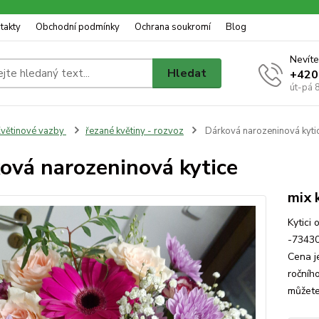
takty
Obchodní podmínky
Ochrana soukromí
Blog
Nevíte
Hledat
+420
út-pá 
větinové vazby
řezané květiny - rozvoz
Dárková narozeninová kyti
ová narozeninová kytice
mix 
Kytici 
-73430
Cena j
ročníh
můžete 