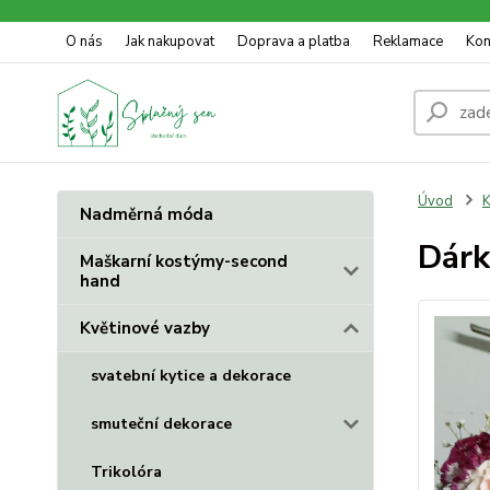
O nás
Jak nakupovat
Doprava a platba
Reklamace
Kon
Úvod
K
Nadměrná móda
Dárk
Maškarní kostýmy-second
hand
Květinové vazby
svatební kytice a dekorace
smuteční dekorace
Trikolóra