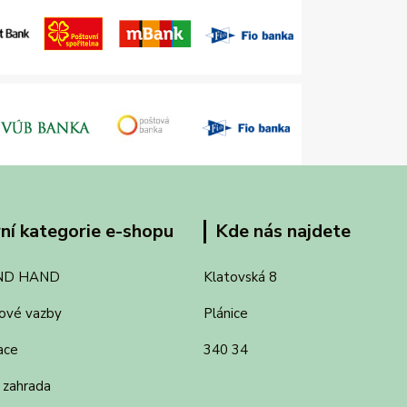
ní kategorie e-shopu
Kde nás najdete
ND HAND
Klatovská 8
ové vazby
Plánice
ace
340 34
 zahrada