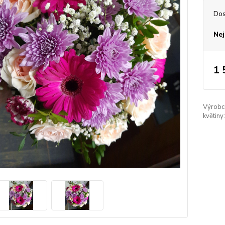
Dos
Nej
1 
Výrobc
květiny: