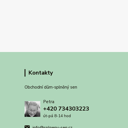
Kontakty
Obchodní dům-splněný sen
Petra
+420 734303223
út-pá 8-14 hod
info@splneny-sen.cz