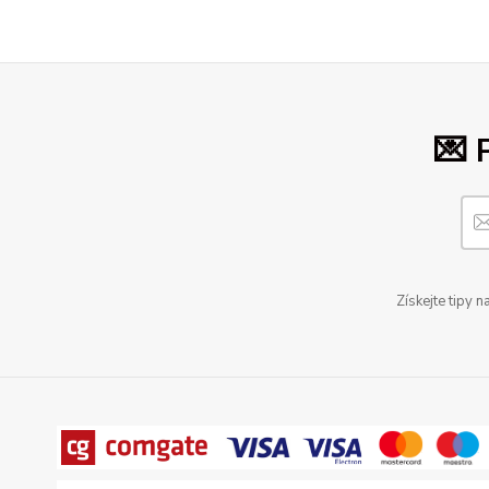
💌 
Získejte tipy 