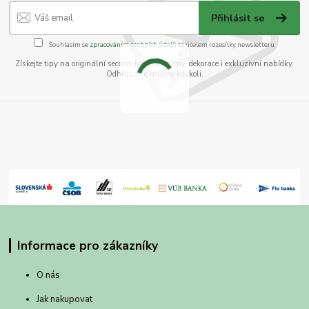
Přihlásit se
Souhlasím se
zpracováním osobních údajů
za účelem rozesílky newsletteru.
Získejte tipy na originální second-hand kostýmy, dekorace i exkluzivní nabídky.
Odhlásit se můžete kdykoli.
Informace pro zákazníky
O nás
Jak nakupovat