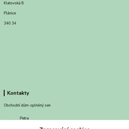
Klatovská 8
Plánice
340 34
Kontakty
Obchodní dům-splněný sen
Petra
+420 734303223