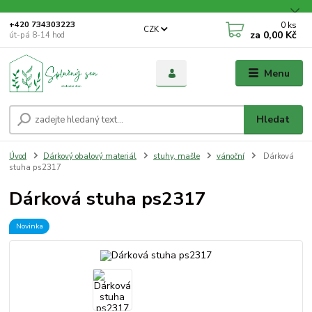
0
ks
+420 734303223
CZK
za
0,00 Kč
út-pá 8-14 hod
Menu
Hledat
Úvod
Dárkový obalový materiál
stuhy, mašle
vánoční
Dárková
stuha ps2317
Dárková stuha ps2317
Novinka