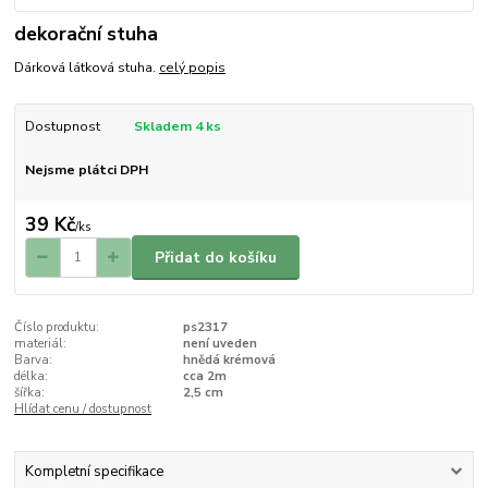
dekorační stuha
Dárková látková stuha.
celý popis
Dostupnost
Skladem 4 ks
Nejsme plátci DPH
39 Kč
/
ks
Přidat do košíku
Číslo produktu:
ps2317
materiál:
není uveden
Barva:
hnědá krémová
délka:
cca 2m
šířka:
2,5 cm
Hlídat cenu / dostupnost
Kompletní specifikace