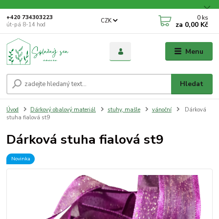
0
ks
+420 734303223
CZK
za
0,00 Kč
út-pá 8-14 hod
Menu
Hledat
Úvod
Dárkový obalový materiál
stuhy, mašle
vánoční
Dárková
stuha fialová st9
Dárková stuha fialová st9
Novinka