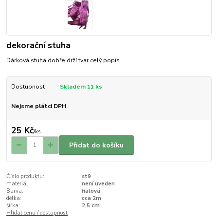
dekorační stuha
Dárková stuha dobře drží tvar
celý popis
Dostupnost
Skladem 11 ks
Nejsme plátci DPH
25 Kč
/
ks
Přidat do košíku
Číslo produktu:
st9
materiál:
není uveden
Barva:
fialová
délka:
cca 2m
šířka:
2,5 cm
Hlídat cenu / dostupnost