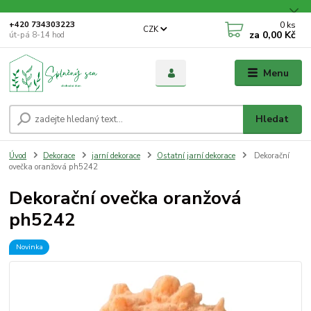
0
ks
+420 734303223
CZK
za
0,00 Kč
út-pá 8-14 hod
Menu
Hledat
Úvod
Dekorace
jarní dekorace
Ostatní jarní dekorace
Dekorační
ovečka oranžová ph5242
Dekorační ovečka oranžová
ph5242
Novinka