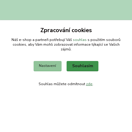
Zpracování cookies
Náš e-shop a partneři potřebují Váš
souhlas
s použitím souborů
cookies, aby Vám mohli zobrazovat informace týkající se Vašich
zájmů.
Souhlasím
Nastavení
Kontakty
Obchodní dům-splněný sen
Souhlas můžete odmítnout
zde
.
Petra
+420 734303223
út-pá 8-14 hod
info@splneny-sen.cz