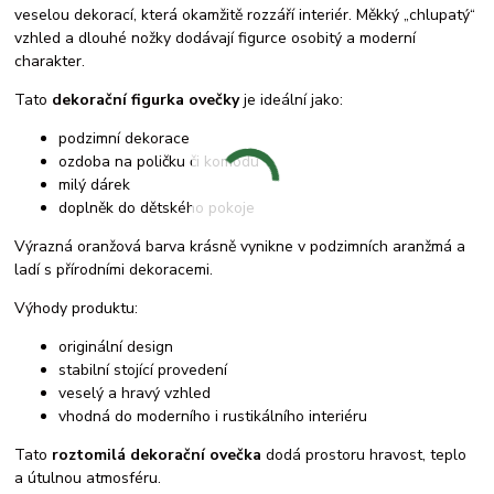
veselou dekorací, která okamžitě rozzáří interiér. Měkký „chlupatý“
vzhled a dlouhé nožky dodávají figurce osobitý a moderní
charakter.
Tato
dekorační figurka ovečky
je ideální jako:
podzimní dekorace
ozdoba na poličku či komodu
milý dárek
doplněk do dětského pokoje
Výrazná oranžová barva krásně vynikne v podzimních aranžmá a
ladí s přírodními dekoracemi.
Výhody produktu:
originální design
stabilní stojící provedení
veselý a hravý vzhled
vhodná do moderního i rustikálního interiéru
Tato
roztomilá dekorační ovečka
dodá prostoru hravost, teplo
a útulnou atmosféru.