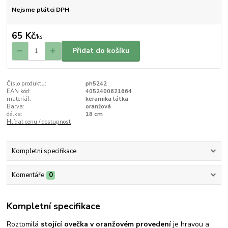
Nejsme plátci DPH
65 Kč
/
ks
Přidat do košíku
Číslo produktu:
ph5242
EAN kód:
4052400621664
materiál:
keramika látka
Barva:
oranžová
délka:
18 cm
Hlídat cenu / dostupnost
Kompletní specifikace
Komentáře
0
Kompletní specifikace
Roztomilá
stojící ovečka v oranžovém provedení
je hravou a