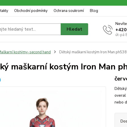
takty
Obchodní podmínky
Ochrana soukromí
Blog
Nevíte
Hledat
+420
út-pá 
aškarní kostýmy-second hand
Dětský maškarní kostým Iron Man ph53
ký maškarní kostým Iron Man p
červ
Dětský
overal
nebo d
Dos