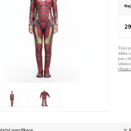
Nej
29
Číslo p
délka o
pas v k
Velikos
Hlídat 
etní specifikace