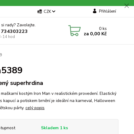
Přihlášení
CZK
 si rady? Zavolejte.
0
ks
 734303223
za
0,00 Kč
8-14 hod
89
h5389
ený superhrdina
 maškarní kostým Iron Man v realistickém provedení. Elastický
 s kapucí a potiskem brnění je ideální na karneval, Halloween
ětskou párty.
celý popis
tupnost
Skladem 1 ks