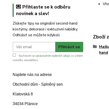
Vho
💌 Přihlaste se k odběru
novinek a slev!
Získejte tipy na originální second-hand
kostýmy, dekorace i exkluzivní nabídky.
Odhlásit se můžete kdykoli.
Zboží 
Přihlásit se
Mašk
hand
Souhlasím se
zpracováním osobních údajů
za účelem
rozesílky newsletteru.
Najdete nás na adrese
Obchodní dům - Splněný sen
Klatovská 8
34034 Plánice