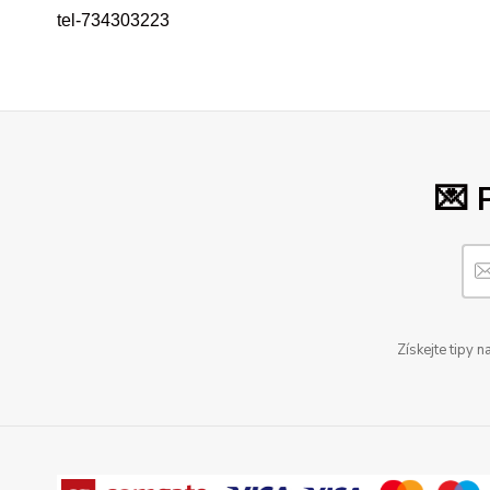
tel-734303223
💌 
Získejte tipy 