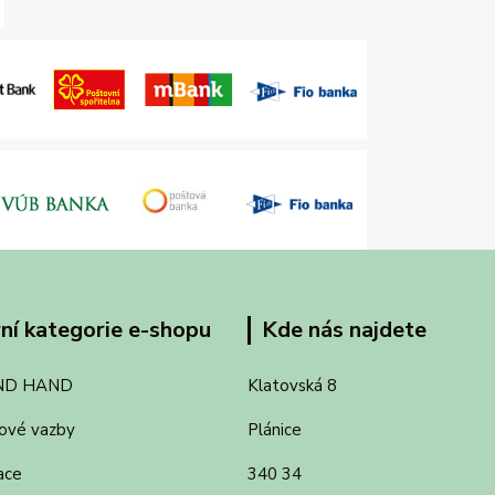
ní kategorie e-shopu
Kde nás najdete
ND HAND
Klatovská 8
ové vazby
Plánice
ace
340 34