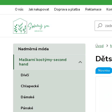
O nás
Jak nakupovat
Doprava a platba
Reklamace
Kon
Úvod
M
Nadměrná móda
Děts
Maškarní kostýmy-second
hand
Novinka
Dívčí
Chlapecké
Dámské
Pánské