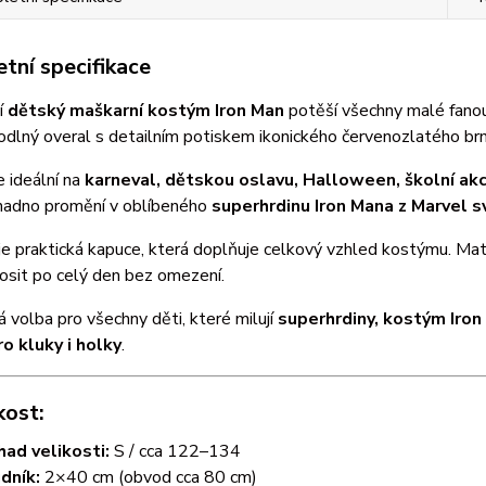
tní specifikace
í
dětský maškarní kostým Iron Man
potěší všechny malé fano
odlný overal s detailním potiskem ikonického červenozlatého brn
 ideální na
karneval, dětskou oslavu, Halloween, školní ak
snadno promění v oblíbeného
superhrdinu Iron Mana z Marvel s
je praktická kapuce, která doplňuje celkový vzhled kostýmu. Mate
osit po celý den bez omezení.
 volba pro všechny děti, které milují
superhrdiny, kostým Iro
ro kluky i holky
.
kost:
ad velikosti:
S / cca 122–134
dník:
2×40 cm (obvod cca 80 cm)