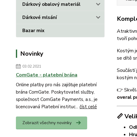
Dárkový obalový materiál
Dárkové mlsání
Komple
Bazar mix
Atraktivn
tvoří poh
Kostým je
Novinky
se dítě 
03.02.2021
Součástí 
ComGate - platební brána
kostým n
Online platby pro nás zajišťuje platební
👉 Skvělá
brána ComGate. Poskytovatel služby,
overal p
společnost ComGate Payments, a.s., je
licencovaná Platební instituc...
číst celé
📏 Veli
Zobrazit všechny novinky
Odh
Hru