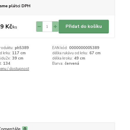
sme plátci DPH
9 Kč
Přidat do košíku
/
ks
roduktu:
ph5389
EAN kód:
0000000005389
d krku:
117 cm
délka rukávu od krku:
67 cm
lidu2x:
39 cm
délka kroku:
49 cm
t:
134
Barva:
červená
cenu / dostupnost
Komentáře
0