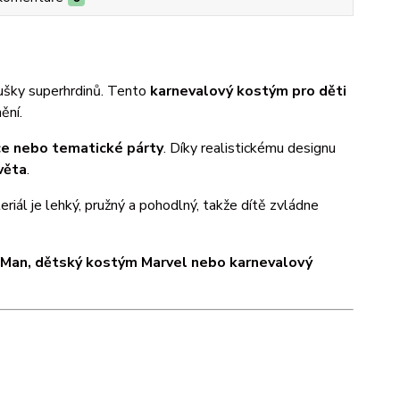
ušky superhrdinů. Tento
karnevalový kostým pro děti
ění.
ce nebo tematické párty
. Díky realistickému designu
věta
.
riál je lehký, pružný a pohodlný, takže dítě zvládne
n Man, dětský kostým Marvel nebo karnevalový