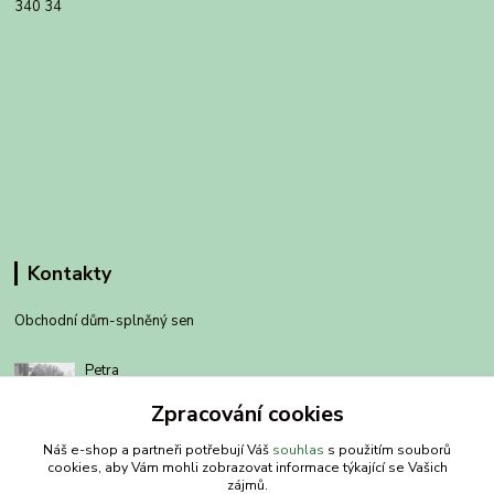
340 34
Kontakty
Obchodní dům-splněný sen
Petra
+420 734303223
Zpracování cookies
út-pá 8-14 hod
Náš e-shop a partneři potřebují Váš
souhlas
s použitím souborů
info@splneny-sen.cz
cookies, aby Vám mohli zobrazovat informace týkající se Vašich
zájmů.