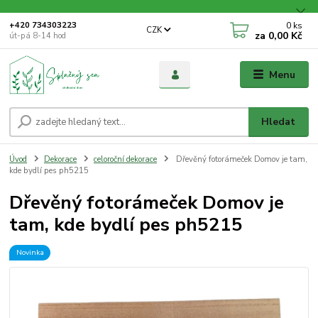
0
ks
+420 734303223
CZK
za
0,00 Kč
út-pá 8-14 hod
Menu
Hledat
Úvod
Dekorace
celoroční dekorace
Dřevěný fotorámeček Domov je tam,
kde bydlí pes ph5215
Dřevěný fotorámeček Domov je
tam, kde bydlí pes ph5215
Novinka