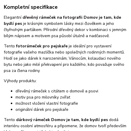
Kompletní specifikace
Elegantní
dřevěný rámeček na fotografii Domov je tam, kde
bydlí pes
je krásným symbolem lásky mezi člověkem a jeho
čtyřnohým parťákem. Přírodní dřevěný dekor v kombinaci s jemným
bílým nápisem a motivem psa působí útulně a nadčasově.
Tento
fotorámeček pro pejskaře
je ideální pro vystavení
fotografie vašeho mazlíčka nebo společných rodinných momentů.
Hodí se jako dárek k narozeninám, Vánocům, kolaudaci nového
bytu nebo jako milé překvapení pro každého, kdo považuje svého
psa za člena rodiny.
Výhody produktu:
dřevěný rámeček s citátem o domově a psovi
motiv psa pro milovníky zvířat
možnost vložení vlastní fotografie
originální dárek pro pejskaře
Tento
dárkový rámeček Domov je tam, kde bydlí pes
dodá
interiéru osobní atmosféru a připomene, že domov tvoří především