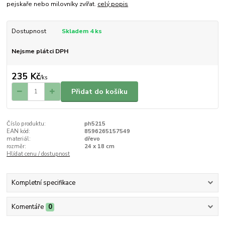
pejskaře nebo milovníky zvířat.
celý popis
Dostupnost
Skladem 4 ks
Nejsme plátci DPH
235 Kč
/
ks
Přidat do košíku
Číslo produktu:
ph5215
EAN kód:
8596265157549
materiál:
dřevo
rozměr:
24 x 18 cm
Hlídat cenu / dostupnost
Kompletní specifikace
Komentáře
0