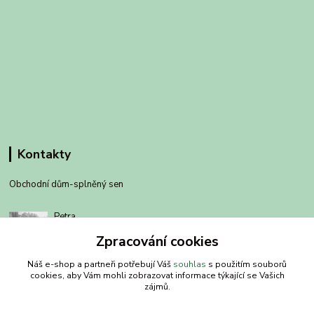
Kontakty
Obchodní dům-splněný sen
Petra
+420 734303223
Zpracování cookies
út-pá 8-14 hod
Náš e-shop a partneři potřebují Váš
souhlas
s použitím souborů
info@splneny-sen.cz
cookies, aby Vám mohli zobrazovat informace týkající se Vašich
zájmů.