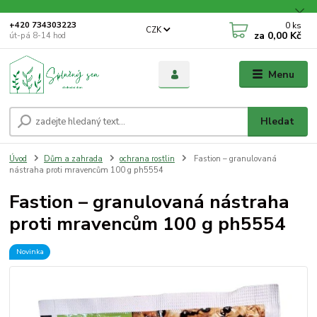
0
ks
+420 734303223
CZK
za
0,00 Kč
út-pá 8-14 hod
Menu
Hledat
Úvod
Dům a zahrada
ochrana rostlin
Fastion – granulovaná
nástraha proti mravencům 100 g ph5554
Fastion – granulovaná nástraha
proti mravencům 100 g ph5554
Novinka