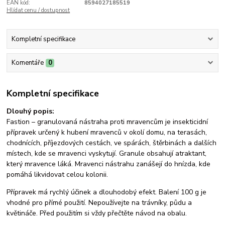
EAN kód:
8594027185519
Hlídat cenu / dostupnost
Kompletní specifikace
Komentáře
0
Kompletní specifikace
Dlouhý popis:
Fastion – granulovaná nástraha proti mravencům je insekticidní
přípravek určený k hubení mravenců v okolí domu, na terasách,
chodnících, příjezdových cestách, ve spárách, štěrbinách a dalších
místech, kde se mravenci vyskytují. Granule obsahují atraktant,
který mravence láká. Mravenci nástrahu zanášejí do hnízda, kde
pomáhá likvidovat celou kolonii.
Přípravek má rychlý účinek a dlouhodobý efekt. Balení 100 g je
vhodné pro přímé použití. Nepoužívejte na trávníky, půdu a
květináče. Před použitím si vždy přečtěte návod na obalu.