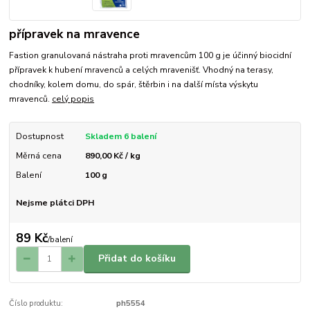
přípravek na mravence
Fastion granulovaná nástraha proti mravencům 100 g je účinný biocidní
přípravek k hubení mravenců a celých mravenišť. Vhodný na terasy,
chodníky, kolem domu, do spár, štěrbin i na další místa výskytu
mravenců.
celý popis
Dostupnost
Skladem 6 balení
Měrná cena
890,00 Kč / kg
Balení
100 g
Nejsme plátci DPH
89 Kč
/
balení
Přidat do košíku
Číslo produktu:
ph5554