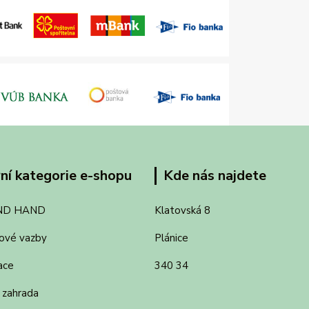
ní kategorie e-shopu
Kde nás najdete
ND HAND
Klatovská 8
ové vazby
Plánice
ace
340 34
 zahrada