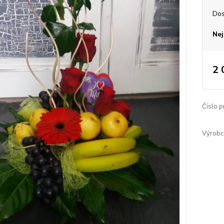
Dos
Nej
2 
Číslo p
Výrobc