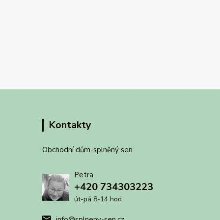
Kontakty
Obchodní dům-splněný sen
Petra
+420 734303223
út-pá 8-14 hod
info@splneny-sen.cz