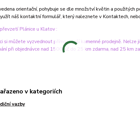
vedena orientační, pohybuje se dle množství květin a použitých 
užít náš kontaktní formulář, který naleznete v Kontaktech, nebo
řevzetí Plánice u Klatov :
ci si můžete vyzvednout přímo v naší kamenné prodejně. Nelze ji
nání při objednávce nad 1500 Kč do 25 km zdarma, nad 25 km za
zařazeno v kategoriích
diční vazby