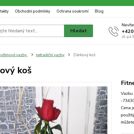
takty
Obchodní podmínky
Ochrana soukromí
Blog
Nevíte
Hledat
+420
út-pá 
větinové vazby
netradiční vazby
Dárkový koš
ový koš
Fitn
Vazbu 
-73430
Cena j
použit
můžete 