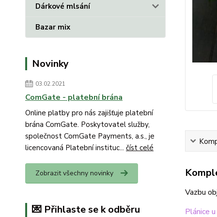
Dárkové mlsání
Bazar mix
Novinky
03.02.2021
ComGate - platební brána
Online platby pro nás zajišťuje platební
brána ComGate. Poskytovatel služby,
společnost ComGate Payments, a.s., je
Kompl
licencovaná Platební instituc...
číst celé
Komple
Zobrazit všechny novinky
Vazbu obj
💌 Přihlaste se k odběru
Plánice u