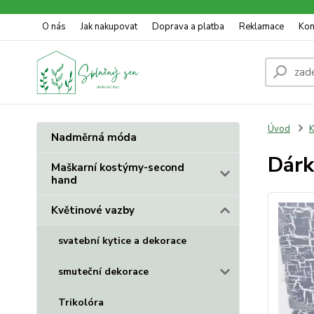
O nás
Jak nakupovat
Doprava a platba
Reklamace
Kon
Úvod
K
Nadměrná móda
Dárk
Maškarní kostýmy-second
hand
Květinové vazby
svatební kytice a dekorace
smuteční dekorace
Trikolóra