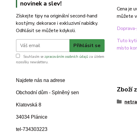
novinek a slev!
Cena je u
Získejte tipy na originální second-hand
můžete vy
kostýmy, dekorace i exkluzivní nabídky.
Doprava-p
Odhlásit se můžete kdykoli.
Tuto kyti
Přihlásit se
místo ko
Souhlasím se
zpracováním osobních údajů
za účelem
rozesílky newsletteru.
Najdete nás na adrese
Zboží 
Obchodní dům - Splněný sen
netra
Klatovská 8
34034 Plánice
tel-734303223