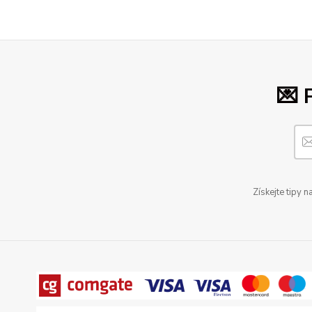
💌 
Získejte tipy 