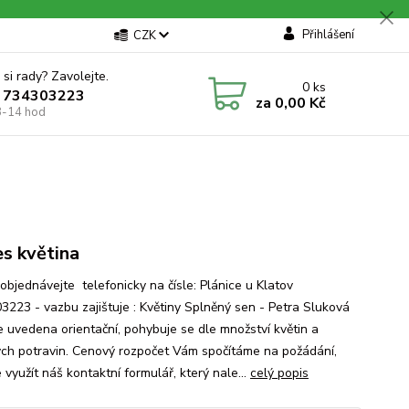
Přihlášení
CZK
 si rady? Zavolejte.
0
ks
 734303223
za
0,00 Kč
8-14 hod
es květina
objednávejte telefonicky na čísle: Plánice u Klatov
3223 - vazbu zajištuje : Květiny Splněný sen - Petra Sluková
e uvedena orientační, pohybuje se dle množství květin a
ých potravin. Cenový rozpočet Vám spočítáme na požádání,
využít náš kontaktní formulář, který nale...
celý popis