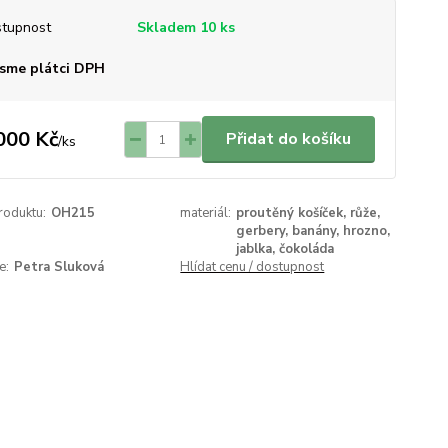
tupnost
Skladem 10 ks
sme plátci DPH
000 Kč
Přidat do košíku
/
ks
roduktu:
OH215
materiál:
proutěný košíček, růže,
gerbery, banány, hrozno,
jablka, čokoláda
e:
Petra Sluková
Hlídat cenu / dostupnost