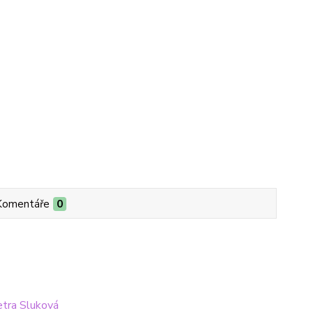
Komentáře
0
Petra Sluková