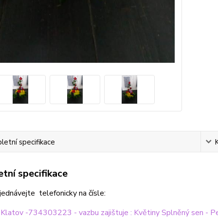
etní specifikace
tní specifikace
ednávejte telefonicky na čísle:
 Klatov -734303223 - vazbu zajištuje : Květiny Splněný sen - 