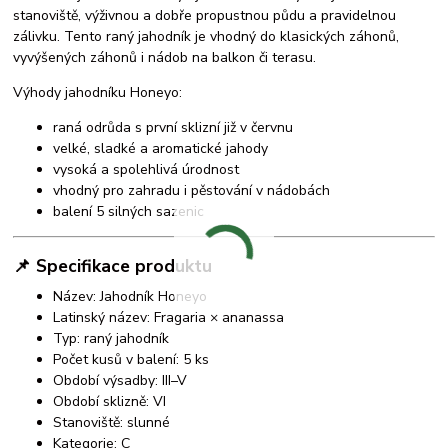
stanoviště, výživnou a dobře propustnou půdu a pravidelnou
zálivku. Tento raný jahodník je vhodný do klasických záhonů,
vyvýšených záhonů i nádob na balkon či terasu.
Výhody jahodníku Honeyo:
raná odrůda s první sklizní již v červnu
velké, sladké a aromatické jahody
vysoká a spolehlivá úrodnost
vhodný pro zahradu i pěstování v nádobách
balení 5 silných sazenic
📌 Specifikace produktu
Název: Jahodník Honeyo
Latinský název: Fragaria × ananassa
Typ: raný jahodník
Počet kusů v balení: 5 ks
Období výsadby: III–V
Období sklizně: VI
Stanoviště: slunné
Kategorie: C