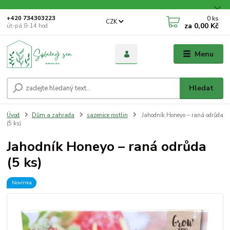
0
ks
+420 734303223
CZK
za
0,00 Kč
út-pá 8-14 hod
Menu
Hledat
Úvod
Dům a zahrada
sazenice rostlin
Jahodník Honeyo – raná odrůda
(5 ks)
Jahodník Honeyo – raná odrůda
(5 ks)
Novinka