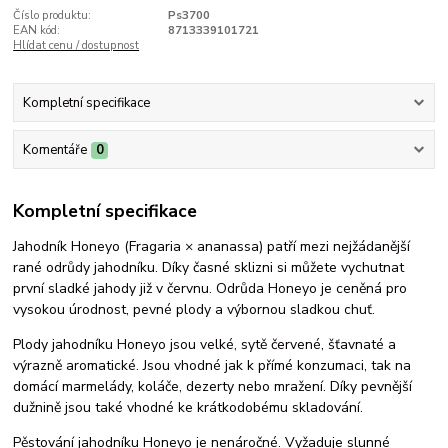
Číslo produktu:
Ps3700
EAN kód:
8713339101721
Hlídat cenu / dostupnost
Kompletní specifikace
Komentáře
0
Kompletní specifikace
Jahodník Honeyo (Fragaria × ananassa) patří mezi nejžádanější
rané odrůdy jahodníku. Díky časné sklizni si můžete vychutnat
první sladké jahody již v červnu. Odrůda Honeyo je ceněná pro
vysokou úrodnost, pevné plody a výbornou sladkou chuť.
Plody jahodníku Honeyo jsou velké, sytě červené, šťavnaté a
výrazně aromatické. Jsou vhodné jak k přímé konzumaci, tak na
domácí marmelády, koláče, dezerty nebo mražení. Díky pevnější
dužnině jsou také vhodné ke krátkodobému skladování.
Pěstování jahodníku Honeyo je nenáročné. Vyžaduje slunné