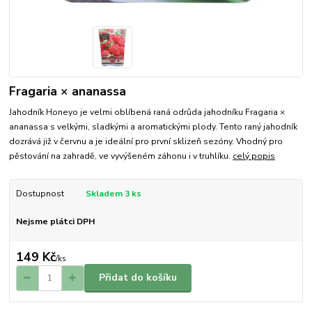
Fragaria × ananassa
Jahodník Honeyo je velmi oblíbená raná odrůda jahodníku Fragaria ×
ananassa s velkými, sladkými a aromatickými plody. Tento raný jahodník
dozrává již v červnu a je ideální pro první sklizeň sezóny. Vhodný pro
pěstování na zahradě, ve vyvýšeném záhonu i v truhlíku.
celý popis
Dostupnost
Skladem 3 ks
Nejsme plátci DPH
149 Kč
/
ks
Přidat do košíku