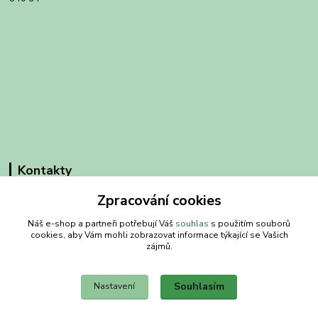
Kontakty
Zpracování cookies
Obchodní dům-splněný sen
Náš e-shop a partneři potřebují Váš
souhlas
s použitím souborů
Petra
cookies, aby Vám mohli zobrazovat informace týkající se Vašich
+420 734303223
zájmů.
út-pá 8-14 hod
Souhlasím
Nastavení
info@splneny-sen.cz