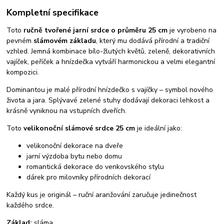
Kompletní specifikace
Toto
ručně tvořené jarní srdce o průměru 25 cm
je vyrobeno na
pevném
slámovém základu
, který mu dodává přírodní a tradiční
vzhled. Jemná kombinace bílo-žlutých květů, zeleně, dekorativních
vajíček, peříček a hnízdečka vytváří harmonickou a velmi elegantní
kompozici.
Dominantou je malé přírodní hnízdečko s vajíčky – symbol nového
života a jara. Splývavé zelené stuhy dodávají dekoraci lehkost a
krásně vyniknou na vstupních dveřích.
Toto
velikonoční slámové srdce 25 cm
je ideální jako:
velikonoční dekorace na dveře
jarní výzdoba bytu nebo domu
romantická dekorace do venkovského stylu
dárek pro milovníky přírodních dekorací
Každý kus je originál – ruční aranžování zaručuje jedinečnost
každého srdce.
Základ:
sláma