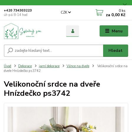
0
ks
+420 734303223
CZK
za
0,00 Kč
út-pá 8-14 hod
Menu
Hledat
Úvod
Dekorace
jarní dekorace
Věnce na dveře
Velikonoční srdce na
dveře Hnízdečko ps3742
Velikonoční srdce na dveře
Hnízdečko ps3742