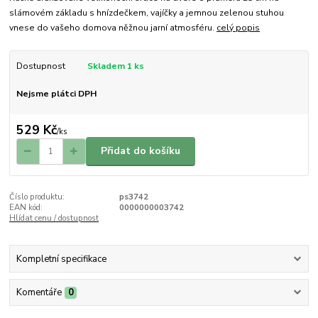
slámovém základu s hnízdečkem, vajíčky a jemnou zelenou stuhou
vnese do vašeho domova něžnou jarní atmosféru.
celý popis
Dostupnost
Skladem 1 ks
Nejsme plátci DPH
529 Kč
/
ks
Přidat do košíku
Číslo produktu:
ps3742
EAN kód:
0000000003742
Hlídat cenu / dostupnost
Kompletní specifikace
Komentáře
0