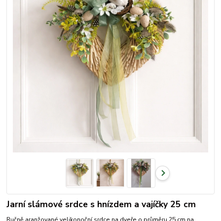
Jarní slámové srdce s hnízdem a vajíčky 25 cm
Ručně aranžované velikonoční srdce na dveře o průměru 25 cm na