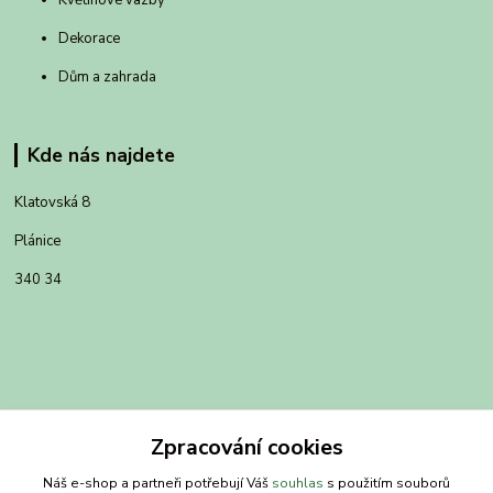
Květinové vazby
Dekorace
Dům a zahrada
Kde nás najdete
Klatovská 8
Plánice
340 34
Zpracování cookies
Náš e-shop a partneři potřebují Váš
souhlas
s použitím souborů