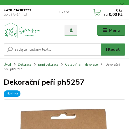
0
ks
+420 734303223
CZK
za
0,00 Kč
út-pá 8-14 hod
Menu
Hledat
Úvod
Dekorace
jarní dekorace
Ostatní jarní dekorace
Dekorační
peří ph5257
Dekorační peří ph5257
Novinka