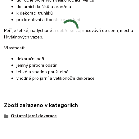
do ručně tvořených velikonočních věnců
do jarních košíků a aranžmá
k dekoraci truhlíků
pro kreativní a floristické tvoření
Peří je lehké, nadýchané a dobře se zapracovává do sena, mechu
i květinových vazeb.
Vlastnosti:
dekorační peří
jemný přírodní odstín
lehké a snadno použitelné
vhodné pro jarní a velikonoční dekorace
Zboží zařazeno v kategoriích
Ostatní jarní dekorace