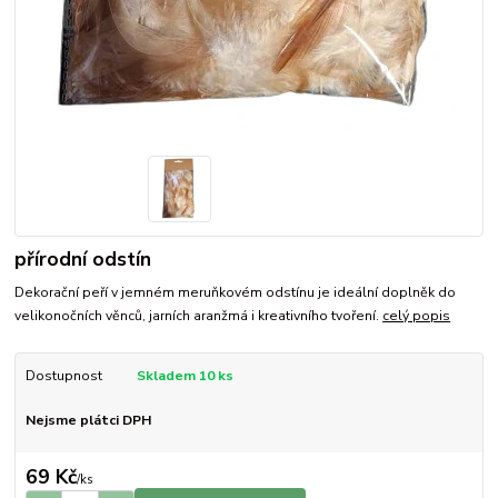
přírodní odstín
Dekorační peří v jemném meruňkovém odstínu je ideální doplněk do
velikonočních věnců, jarních aranžmá i kreativního tvoření.
celý popis
Dostupnost
Skladem 10 ks
Nejsme plátci DPH
69 Kč
/
ks