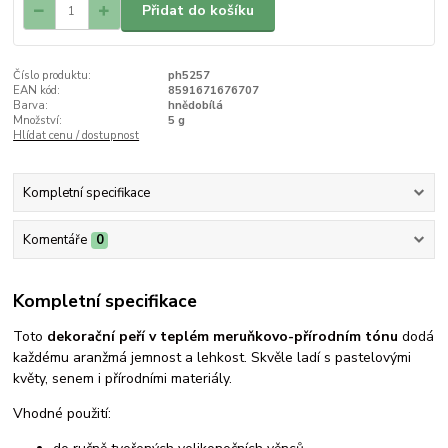
Přidat do košíku
Číslo produktu:
ph5257
EAN kód:
8591671676707
Barva:
hnědobílá
Množství:
5 g
Hlídat cenu / dostupnost
Kompletní specifikace
Komentáře
0
Kompletní specifikace
Toto
dekorační peří v teplém meruňkovo-přírodním tónu
dodá
každému aranžmá jemnost a lehkost. Skvěle ladí s pastelovými
květy, senem i přírodními materiály.
Vhodné použití: