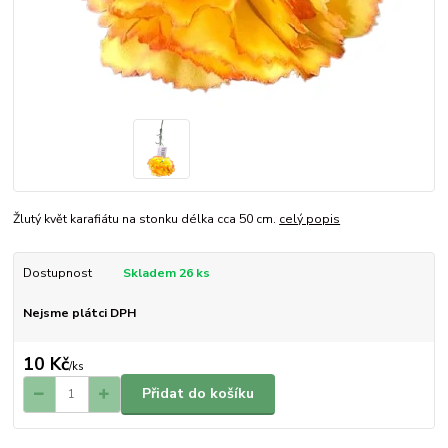
Žlutý květ karafiátu na stonku délka cca 50 cm.
celý popis
Dostupnost
Skladem 26 ks
Nejsme plátci DPH
10 Kč
/
ks
Přidat do košíku