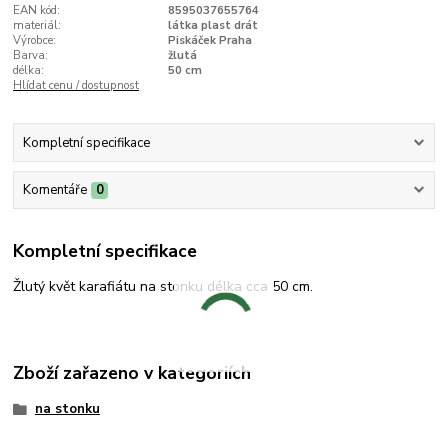
EAN kód:
8595037655764
materiál:
látka plast drát
Výrobce:
Piskáček Praha
Barva:
žlutá
délka:
50 cm
Hlídat cenu / dostupnost
Kompletní specifikace
Komentáře
0
Kompletní specifikace
Žlutý květ karafiátu na stonku délka cca 50 cm.
Zboží zařazeno v kategoriích
na stonku