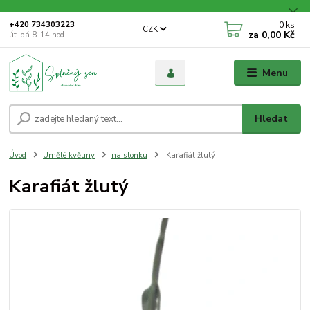
0
ks
+420 734303223
CZK
za
0,00 Kč
út-pá 8-14 hod
Menu
Hledat
Úvod
Umělé květiny
na stonku
Karafiát žlutý
Karafiát žlutý