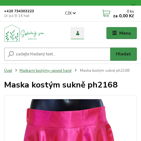
0
ks
+420 734303223
CZK
za
0,00 Kč
út-pá 8-14 hod
Menu
Hledat
Úvod
Maškarní kostýmy-second hand
Maska kostým sukně ph2168
Maska kostým sukně ph2168