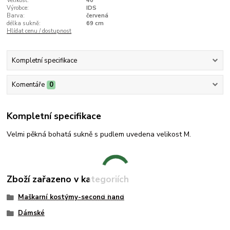
Velikost:
40
Výrobce:
IDS
Barva:
červená
délka sukně:
69 cm
Hlídat cenu / dostupnost
Kompletní specifikace
Komentáře
0
Kompletní specifikace
Velmi pěkná bohatá sukně s pudlem uvedena velikost M.
Zboží zařazeno v kategoriích
Maškarní kostýmy-second hand
Dámské