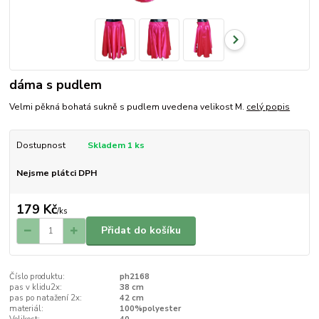
dáma s pudlem
Velmi pěkná bohatá sukně s pudlem uvedena velikost M.
celý popis
Dostupnost
Skladem 1 ks
Nejsme plátci DPH
179 Kč
/
ks
Přidat do košíku
Číslo produktu:
ph2168
pas v klidu2x:
38 cm
pas po natažení 2x:
42 cm
materiál:
100%polyester