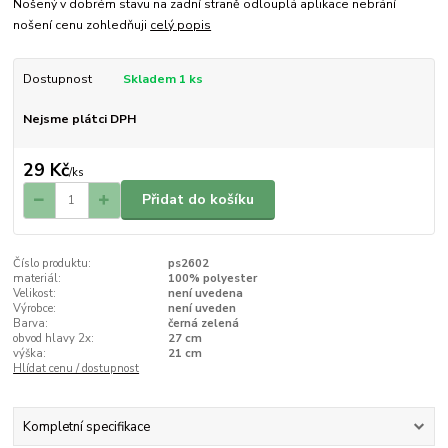
Nošený v dobrém stavu na zadní straně odlouplá aplikace nebrání
nošení cenu zohledňuji
celý popis
Dostupnost
Skladem 1 ks
Nejsme plátci DPH
29 Kč
/
ks
Přidat do košíku
Číslo produktu:
ps2602
materiál:
100% polyester
Velikost:
není uvedena
Výrobce:
není uveden
Barva:
černá zelená
obvod hlavy 2x:
27 cm
výška:
21 cm
Hlídat cenu / dostupnost
Kompletní specifikace