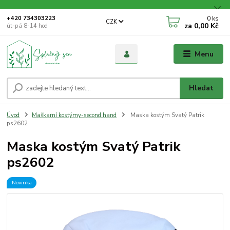
0
ks
+420 734303223
CZK
za
0,00 Kč
út-pá 8-14 hod
Menu
Hledat
Úvod
Maškarní kostýmy-second hand
Maska kostým Svatý Patrik
ps2602
Maska kostým Svatý Patrik
ps2602
Novinka