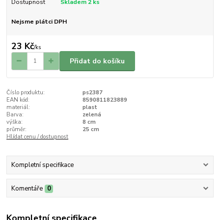
Dostupnost
Skladem 2 ks
Nejsme plátci DPH
23 Kč
/
ks
Přidat do košíku
Číslo produktu:
ps2387
EAN kód:
8590811823889
materiál:
plast
Barva:
zelená
výška:
8 cm
průměr:
25 cm
Hlídat cenu / dostupnost
Kompletní specifikace
Komentáře
0
Kompletní specifikace