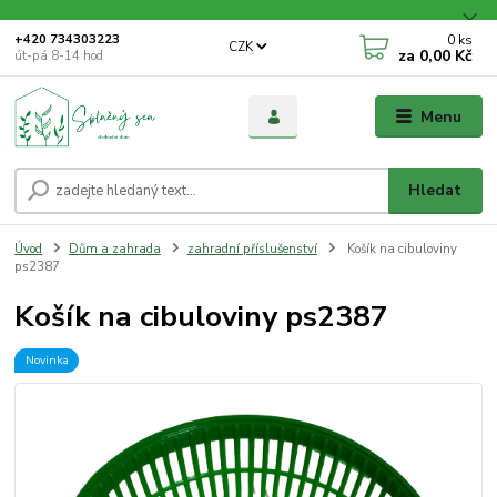
0
ks
+420 734303223
CZK
za
0,00 Kč
út-pá 8-14 hod
Menu
Hledat
Úvod
Dům a zahrada
zahradní příslušenství
Košík na cibuloviny
ps2387
Košík na cibuloviny ps2387
Novinka