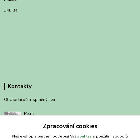
340 34
Kontakty
Obchodní dům-splněný sen
Petra
+420 734303223
Zpracování cookies
út-pá 8-14 hod
Náš e-shop a partneři potřebují Váš
souhlas
s použitím souborů
info@splneny-sen.cz