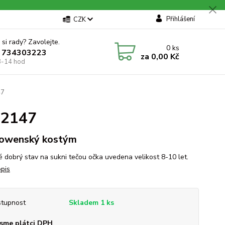
Přihlášení
CZK
 si rady? Zavolejte.
0
ks
 734303223
za
0,00 Kč
8-14 hod
47
h2147
owenský kostým
 dobrý stav na sukni tečou očka uvedena velikost 8-10 let.
opis
tupnost
Skladem 1 ks
sme plátci DPH