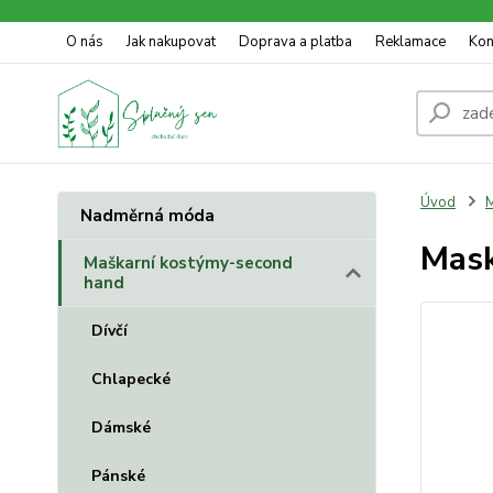
O nás
Jak nakupovat
Doprava a platba
Reklamace
Kon
Úvod
M
Nadměrná móda
Mask
Maškarní kostýmy-second
hand
Dívčí
Chlapecké
Dámské
Pánské