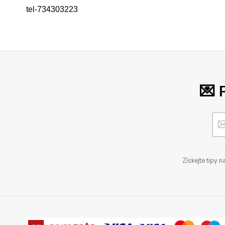
tel-734303223
💌 
Získejte tipy 