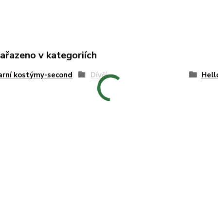
zařazeno v kategoriích
arní kostýmy-second
Dívčí
Hel