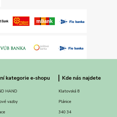
ní kategorie e-shopu
Kde nás najdete
ND HAND
Klatovská 8
ové vazby
Plánice
ace
340 34