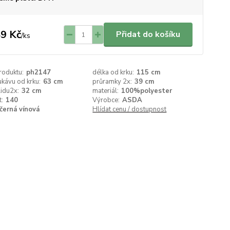
9 Kč
Přidat do košíku
/
ks
roduktu:
ph2147
délka od krku:
115 cm
ukávu od krku:
63 cm
průramky 2x:
39 cm
lidu2x:
32 cm
materiál:
100%polyester
t:
140
Výrobce:
ASDA
černá vínová
Hlídat cenu / dostupnost