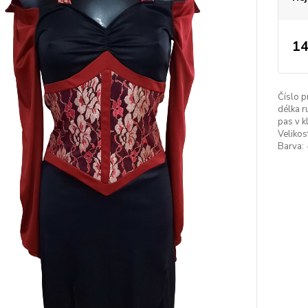
14
Číslo p
délka r
pas v k
Velikos
Barva: