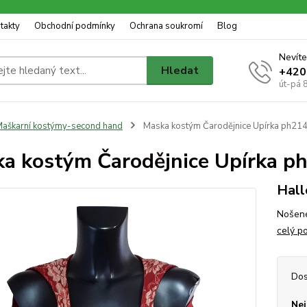
takty
Obchodní podmínky
Ochrana soukromí
Blog
Nevíte
Hledat
+420
út-pá 
aškarní kostýmy-second hand
Maska kostým Čarodějnice Upírka ph21
a kostým Čarodějnice Upírka p
Hall
Nošené
celý p
Dos
Nej