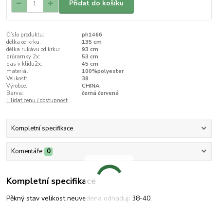
Přidat do košíku
Číslo produktu:
ph1466
délka od krku:
135 cm
délka rukávu od krku:
93 cm
průramky 2x:
53 cm
pas v klidu2x:
45 cm
materiál:
100%polyester
Velikost:
38
Výrobce:
CHINA
Barva:
černá červená
Hlídat cenu / dostupnost
Kompletní specifikace
Komentáře
0
Kompletní specifikace
Pěkný stav velikost neuvedena odhaduji 38-40.