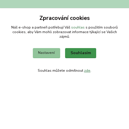
Zpracování cookies
Náš e-shop a partneři potřebují Váš
souhlas
s použitím souborů
cookies, aby Vám mohli zobrazovat informace týkající se Vašich
zájmů.
Souhlasím
Nastavení
Kontakty
Souhlas můžete odmítnout
zde
.
Obchodní dům-splněný sen
Petra
+420 734303223
út-pá 8-14 hod
info@splneny-sen.cz