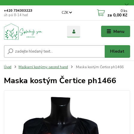
0
ks
+420 734303223
CZK
za
0,00 Kč
út-pá 8-14 hod
Menu
Hledat
Úvod
Maškarní kostýmy-second hand
Maska kostým Čertice ph1466
Maska kostým Čertice ph1466