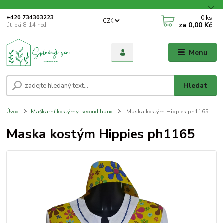
0
ks
+420 734303223
CZK
za
0,00 Kč
út-pá 8-14 hod
Menu
Hledat
Úvod
Maškarní kostýmy-second hand
Maska kostým Hippies ph1165
Maska kostým Hippies ph1165