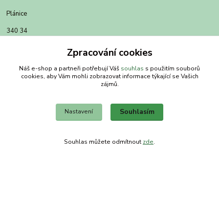
Plánice
340 34
Zpracování cookies
Náš e-shop a partneři potřebují Váš
souhlas
s použitím souborů
cookies, aby Vám mohli zobrazovat informace týkající se Vašich
zájmů.
Souhlasím
Nastavení
Souhlas můžete odmítnout
zde
.
Kontakty
Obchodní dům-splněný sen
Petra
+420 734303223
út-pá 8-14 hod