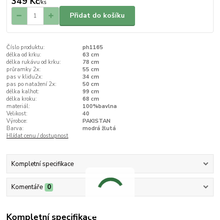
349 Kč
/
ks
Přidat do košíku
Číslo produktu:
ph1165
délka od krku:
63 cm
délka rukávu od krku:
78 cm
průramky 2x:
55 cm
pas v klidu2x:
34 cm
pas po natažení 2x:
50 cm
délka kalhot:
99 cm
délka kroku:
68 cm
materiál:
100%bavlna
Velikost:
40
Výrobce:
PAKISTAN
Barva:
modrá žlutá
Hlídat cenu / dostupnost
Kompletní specifikace
Komentáře
0
Kompletní specifikace