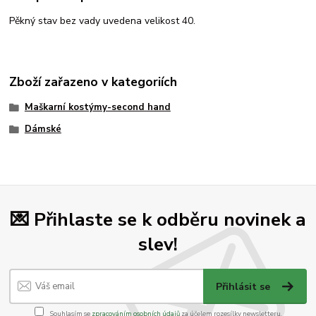
Pěkný stav bez vady uvedena velikost 40.
Zboží zařazeno v kategoriích
Maškarní kostýmy-second hand
Dámské
💌 Přihlaste se k odběru novinek a
slev!
Přihlásit se
Souhlasím se
zpracováním osobních údajů
za účelem rozesílky newsletteru.