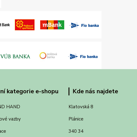
ní kategorie e-shopu
Kde nás najdete
ND HAND
Klatovská 8
ové vazby
Plánice
ace
340 34