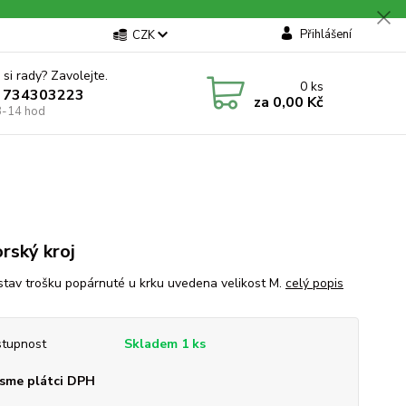
Přihlášení
CZK
 si rady? Zavolejte.
0
ks
 734303223
za
0,00 Kč
8-14 hod
rský kroj
stav trošku popárnuté u krku uvedena velikost M.
celý popis
tupnost
Skladem 1 ks
sme plátci DPH