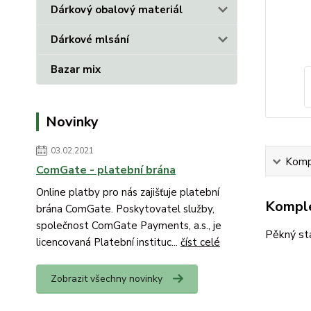
Dárkový obalový materiál
Dárkové mlsání
Bazar mix
Novinky
03.02.2021
Kompl
ComGate - platební brána
Online platby pro nás zajišťuje platební
Komple
brána ComGate. Poskytovatel služby,
společnost ComGate Payments, a.s., je
Pěkný sta
licencovaná Platební instituc...
číst celé
Zobrazit všechny novinky