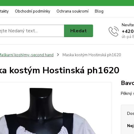
takty
Obchodní podmínky
Ochrana soukromí
Blog
Nevíte
Hledat
+420
út-pá 
aškarní kostýmy-second hand
Maska kostým Hostinská ph1620
a kostým Hostinská ph1620
Bavo
Pěkný 
Dos
Nej