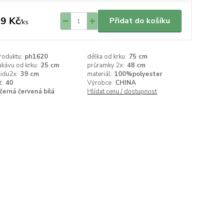
9 Kč
Přidat do košíku
/
ks
roduktu:
ph1620
délka od krku:
75 cm
ukávu od krku:
25 cm
průramky 2x:
48 cm
lidu2x:
39 cm
materiál:
100%polyester
t:
40
Výrobce:
CHINA
černá červená bílá
Hlídat cenu / dostupnost