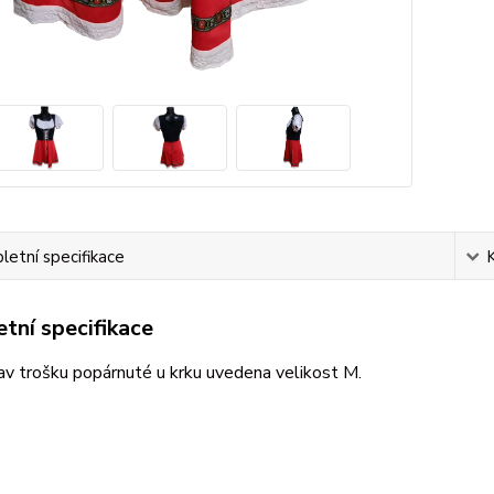
etní specifikace
tní specifikace
v trošku popárnuté u krku uvedena velikost M.