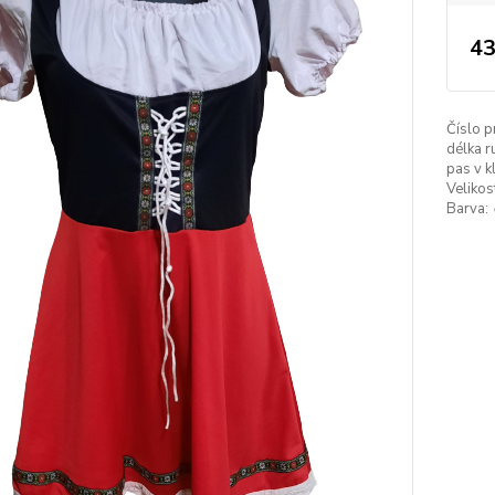
43
Číslo p
délka r
pas v k
Velikos
Barva: