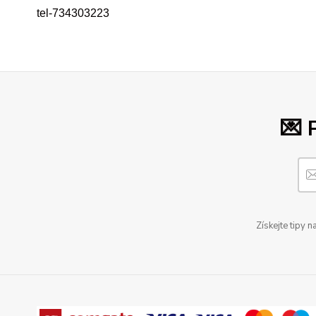
tel-734303223
💌 
Získejte tipy 