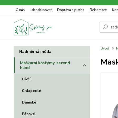
O nás
Jak nakupovat
Doprava a platba
Reklamace
Kon
Úvod
M
Nadměrná móda
Mask
Maškarní kostýmy-second
hand
Dívčí
Chlapecké
Dámské
Pánské