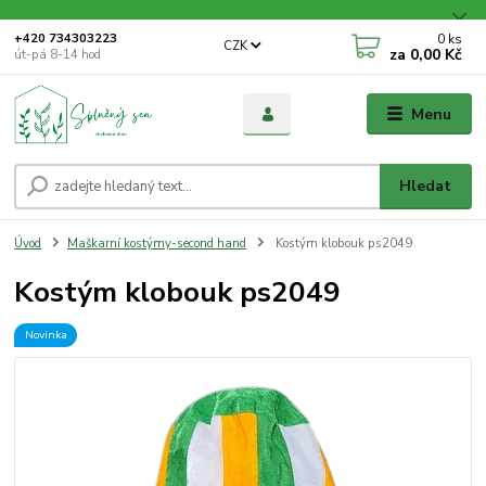
0
ks
+420 734303223
CZK
za
0,00 Kč
út-pá 8-14 hod
Menu
Hledat
Úvod
Maškarní kostýmy-second hand
Kostým klobouk ps2049
Kostým klobouk ps2049
Novinka