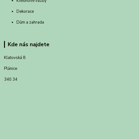
Květinové vazby
Dekorace
Dům a zahrada
Kde nás najdete
Klatovská 8
Plánice
340 34