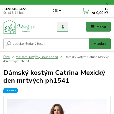
0
ks
+420 734303223
CZK
za
0,00 Kč
út-pá 8-14 hod
Menu
Hledat
Úvod
Maškarní kostýmy-second hand
Dámský kostým Catrina Mexický
den mrtvých ph1541
Dámský kostým Catrina Mexický
den mrtvých ph1541
Novinka