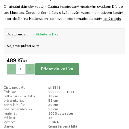
Originální dámský kostým Catrina inspirovaný mexickým svátkem Día de
los Muertos. Červeno-černé šaty s květinovým vzorem a motivem kostry
jsou ideální na Halloween, karneval nebo tematickou párty.
celý popis
Dostupnost
Skladem 1 ks
Nejsme plátci DPH
489 Kč
/
ks
Přidat do košíku
Číslo produktu:
ph1541
EAN kód:
0000000001541
délka rukávu od krku:
18 cm
průramky 2x:
52 cm
pas v klidu2x:
39 cm
pas po natažení 2x:
50 cm
materiál:
100%polyester
Velikost:
48
Výrobce:
CHINA
Barva:
černá červená bílá