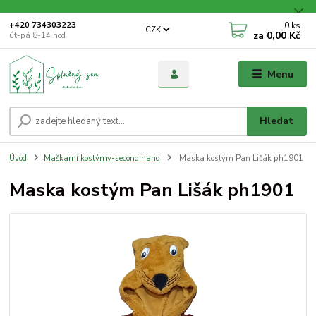
0
ks
+420 734303223
CZK
za
0,00 Kč
út-pá 8-14 hod
Menu
Hledat
Úvod
Maškarní kostýmy-second hand
Maska kostým Pan Lišák ph1901
Maska kostým Pan Lišák ph1901