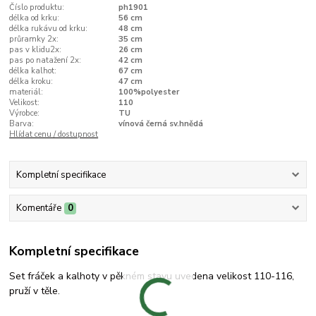
Číslo produktu:
ph1901
délka od krku:
56 cm
délka rukávu od krku:
48 cm
průramky 2x:
35 cm
pas v klidu2x:
26 cm
pas po natažení 2x:
42 cm
délka kalhot:
67 cm
délka kroku:
47 cm
materiál:
100%polyester
Velikost:
110
Výrobce:
TU
Barva:
vínová černá sv.hnědá
Hlídat cenu / dostupnost
Kompletní specifikace
Komentáře
0
Kompletní specifikace
Set fráček a kalhoty v pěkném stavu uvedena velikost 110-116,
pruží v těle.