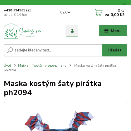
0
ks
+420 734303223
CZK
za
0,00 Kč
út-pá 8-14 hod
Menu
Hledat
Úvod
Maškarní kostýmy-second hand
Maska kostým šaty pirátka
ph2094
Maska kostým šaty pirátka
ph2094