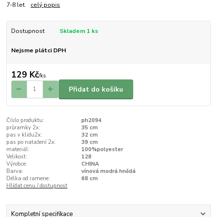
7-8 let.
celý popis
Dostupnost
Skladem 1 ks
Nejsme plátci DPH
129 Kč
/
ks
Přidat do košíku
Číslo produktu:
ph2094
průramky 2x:
35 cm
pas v klidu2x:
32 cm
pas po natažení 2x:
39 cm
materiál:
100%polyester
Velikost:
128
Výrobce:
CHINA
Barva:
vínová modrá hnědá
Délka od ramene:
68 cm
Hlídat cenu / dostupnost
Kompletní specifikace