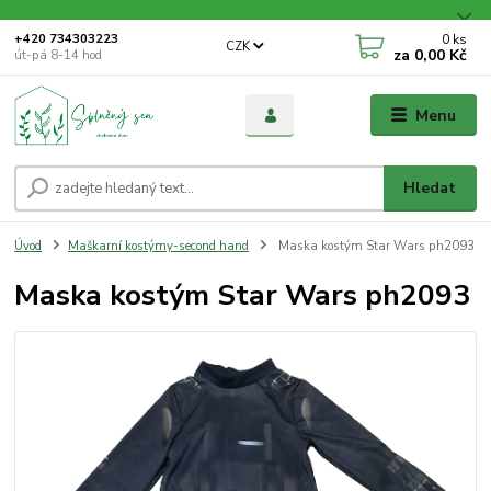
0
ks
+420 734303223
CZK
za
0,00 Kč
út-pá 8-14 hod
Menu
Hledat
Úvod
Maškarní kostýmy-second hand
Maska kostým Star Wars ph2093
Maska kostým Star Wars ph2093