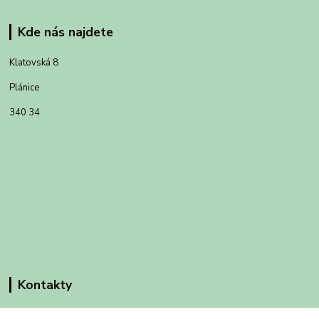
Kde nás najdete
Klatovská 8
Plánice
340 34
Kontakty
Obchodní dům-splněný sen