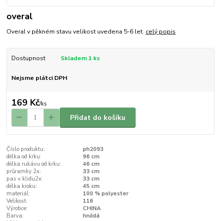
overal
Overal v pěkném stavu velikost uvedena 5-6 let.
celý popis
Dostupnost
Skladem 1 ks
Nejsme plátci DPH
169 Kč
/
ks
Přidat do košíku
Číslo produktu:
ph2093
délka od krku:
96 cm
délka rukávu od krku:
46 cm
průramky 2x:
33 cm
pas v klidu2x:
33 cm
délka kroku:
45 cm
materiál:
100 % polyester
Velikost:
116
Výrobce:
CHINA
Barva:
hnědá