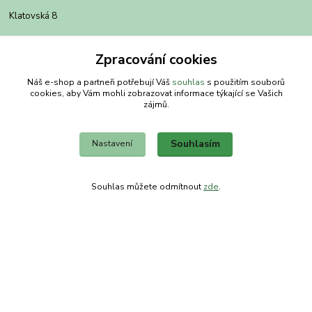
Klatovská 8
Plánice
Zpracování cookies
340 34
Náš e-shop a partneři potřebují Váš
souhlas
s použitím souborů
cookies, aby Vám mohli zobrazovat informace týkající se Vašich
zájmů.
Souhlasím
Nastavení
Souhlas můžete odmítnout
zde
.
Kontakty
Obchodní dům-splněný sen
Petra
+420 734303223