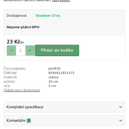
adventních i jarních dekorací.
celý popis
Dostupnost
Skladem 37 ks
Nejsme plátci DPH
23 Kč
/
ks
Přidat do košíku
Číslo produktu:
ph4820
EAN kód:
8590811831471
materiál:
sláma
průměr:
20 cm
síla:
3 cm
Hlídat cenu / dostupnost
Kompletní specifikace
Komentáře
0