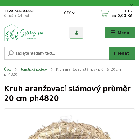
0
ks
+420 734303223
CZK
za
0,00 Kč
út-pá 8-14 hod
Menu
Hledat
Úvod
Floristické potřeby
Kruh aranžovací slámový průměr 20 cm
ph4820
Kruh aranžovací slámový průměr
20 cm ph4820