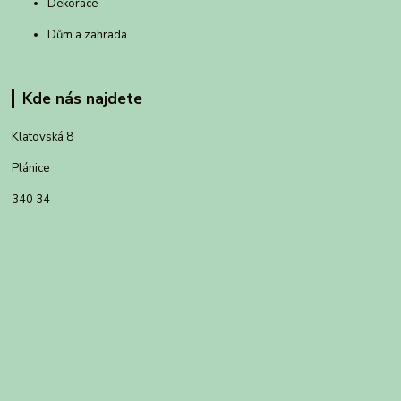
Dekorace
Dům a zahrada
Kde nás najdete
Klatovská 8
Plánice
340 34