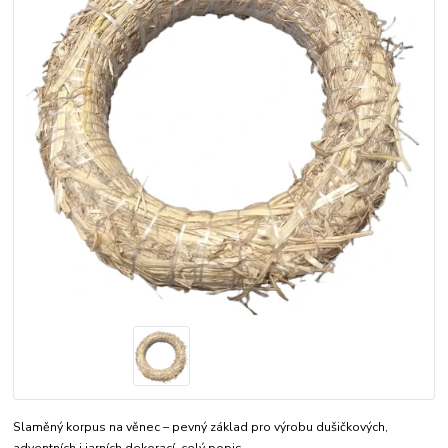
Slaměný korpus na věnec – pevný základ pro výrobu dušičkových,