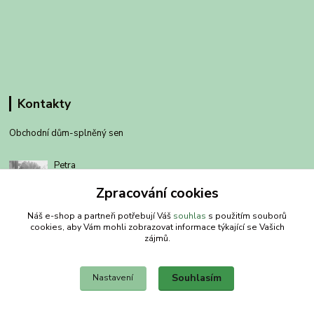
Kontakty
Obchodní dům-splněný sen
Petra
+420 734303223
Zpracování cookies
út-pá 8-14 hod
Náš e-shop a partneři potřebují Váš
souhlas
s použitím souborů
info@splneny-sen.cz
cookies, aby Vám mohli zobrazovat informace týkající se Vašich
zájmů.
Souhlasím
Nastavení