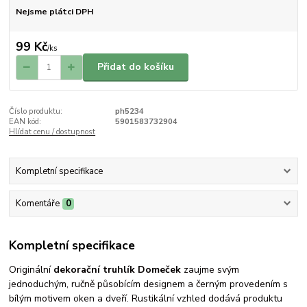
Nejsme plátci DPH
99 Kč
/
ks
Přidat do košíku
Číslo produktu:
ph5234
EAN kód:
5901583732904
Hlídat cenu / dostupnost
Kompletní specifikace
Komentáře
0
Kompletní specifikace
Originální
dekorační truhlík Domeček
zaujme svým
jednoduchým, ručně působícím designem a černým provedením s
bílým motivem oken a dveří. Rustikální vzhled dodává produktu