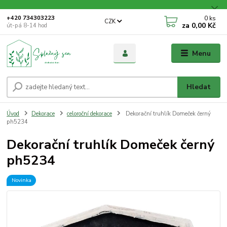
0
ks
+420 734303223
CZK
za
0,00 Kč
út-pá 8-14 hod
Menu
Hledat
Úvod
Dekorace
celoroční dekorace
Dekorační truhlík Domeček černý
ph5234
Dekorační truhlík Domeček černý
ph5234
Novinka