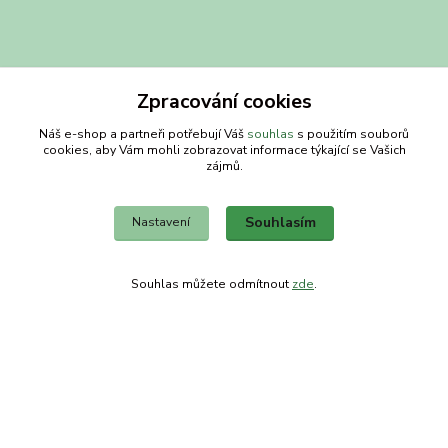
Zpracování cookies
Náš e-shop a partneři potřebují Váš
souhlas
s použitím souborů
cookies, aby Vám mohli zobrazovat informace týkající se Vašich
Kontakty
zájmů.
Obchodní dům-splněný sen
Souhlasím
Nastavení
Petra
+420 734303223
Souhlas můžete odmítnout
zde
.
út-pá 8-14 hod
info@splneny-sen.cz