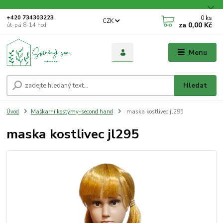
0
ks
+420 734303223
CZK
za
0,00 Kč
út-pá 8-14 hod
Menu
Hledat
Úvod
Maškarní kostýmy-second hand
maska kostlivec jl295
maska kostlivec jl295