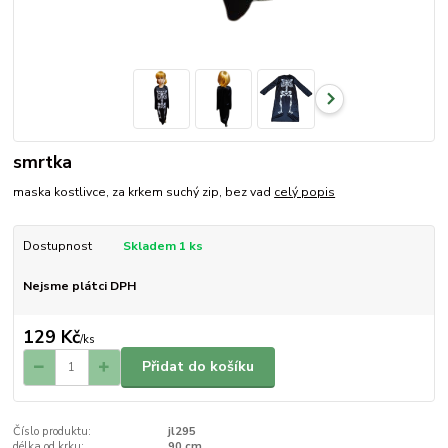
smrtka
maska kostlivce, za krkem suchý zip, bez vad
celý popis
Dostupnost
Skladem 1 ks
Nejsme plátci DPH
129 Kč
/
ks
Přidat do košíku
Číslo produktu:
jl295
délka od krku:
90 cm