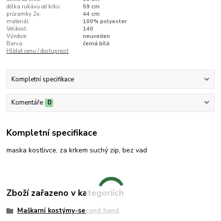
délka rukávu od krku:
59 cm
průramky 2x:
44 cm
materiál:
100% polyester
Velikost:
140
Výrobce:
neuveden
Barva:
černá bílá
Hlídat cenu / dostupnost
Kompletní specifikace
Komentáře
0
Kompletní specifikace
maska kostlivce, za krkem suchý zip, bez vad
Zboží zařazeno v kategoriích
Maškarní kostýmy-second hand