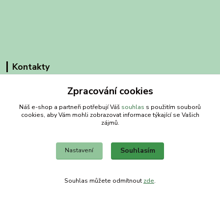
Kontakty
Obchodní dům-splněný sen
Zpracování cookies
Náš e-shop a partneři potřebují Váš
souhlas
s použitím souborů
Petra
cookies, aby Vám mohli zobrazovat informace týkající se Vašich
+420 734303223
zájmů.
út-pá 8-14 hod
info@splneny-sen.cz
Souhlasím
Nastavení
Souhlas můžete odmítnout
zde
.
Vytvořeno na
Eshop-rychle.cz