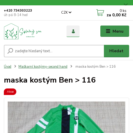
0
ks
+420 734303223
CZK
za
0,00 Kč
út-pá 8-14 hod
Menu
Hledat
Úvod
Maškarní kostýmy-second hand
maska kostým Ben > 116
maska kostým Ben > 116
Akce