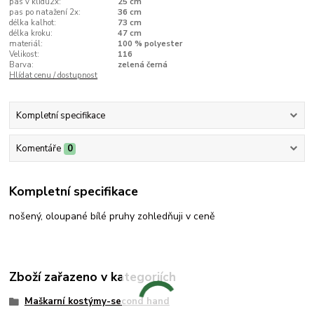
pas v klidu2x:
25 cm
pas po natažení 2x:
36 cm
délka kalhot:
73 cm
délka kroku:
47 cm
materiál:
100 % polyester
Velikost:
116
Barva:
zelená černá
Hlídat cenu / dostupnost
Kompletní specifikace
Komentáře
0
Kompletní specifikace
nošený, oloupané bílé pruhy zohledňuji v ceně
Zboží zařazeno v kategoriích
Maškarní kostýmy-second hand