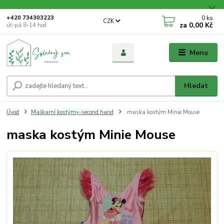
0
ks
+420 734303223
CZK
za
0,00 Kč
út-pá 8-14 hod
Menu
Hledat
Úvod
Maškarní kostýmy-second hand
maska kostým Minie Mouse
maska kostým Minie Mouse