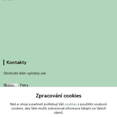
Kontakty
Obchodní dům-splněný sen
Petra
+420 734303223
Zpracování cookies
út-pá 8-14 hod
Náš e-shop a partneři potřebují Váš
souhlas
s použitím souborů
info@splneny-sen.cz
cookies, aby Vám mohli zobrazovat informace týkající se Vašich
zájmů.