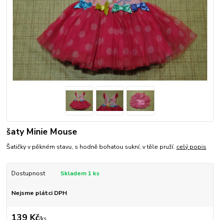
šaty Minie Mouse
Šatičky v pěkném stavu, s hodně bohatou sukní, v těle pruží.
celý popis
Dostupnost
Skladem 1 ks
Nejsme plátci DPH
139 Kč
/
ks