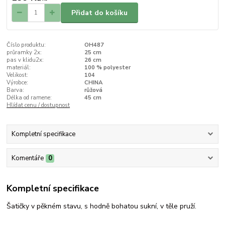
Přidat do košíku
Číslo produktu:
OH487
průramky 2x:
25 cm
pas v klidu2x:
26 cm
materiál:
100 % polyester
Velikost:
104
Výrobce:
CHINA
Barva:
růžová
Délka od ramene:
45 cm
Hlídat cenu / dostupnost
Kompletní specifikace
Komentáře
0
Kompletní specifikace
Šatičky v pěkném stavu, s hodně bohatou sukní, v těle pruží.