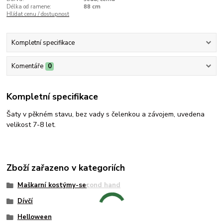
Délka od ramene:
88 cm
Hlídat cenu / dostupnost
Kompletní specifikace
Komentáře
0
Kompletní specifikace
Šaty v pěkném stavu, bez vady s čelenkou a závojem, uvedena
velikost 7-8 let.
Zboží zařazeno v kategoriích
Maškarní kostýmy-second hand
Dívčí
Helloween