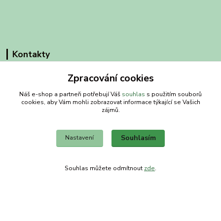
Kontakty
Obchodní dům-splněný sen
Zpracování cookies
Náš e-shop a partneři potřebují Váš
souhlas
s použitím souborů
Petra
cookies, aby Vám mohli zobrazovat informace týkající se Vašich
+420 734303223
zájmů.
út-pá 8-14 hod
info@splneny-sen.cz
Souhlasím
Nastavení
Souhlas můžete odmítnout
zde
.
Vytvořeno na
Eshop-rychle.cz