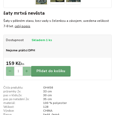
šaty mrtvá nevěsta
Šaty v pěkném stavu, bez vady s čelenkou a závojem, uvedena velikost
7-8 let.
celý popis
Dostupnost
Skladem 1 ks
Nejsme plátci DPH
159 Kč
/
ks
Přidat do košíku
Číslo produktu:
OH456
průramky 2x:
33 cm
pas v klidu2x:
30 cm
pas po natažení 2x:
35 cm
materiál:
100 % polyester
Velikost:
128
Výrobce:
CHINA
Barva:
šedá, černá