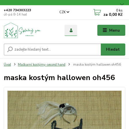
0
ks
+420 734303223
CZK
za
0,00 Kč
út-pá 8-14 hod
Menu
Hledat
Úvod
Maškarní kostýmy-second hand
maska kostým hallowen oh456
maska kostým hallowen oh456