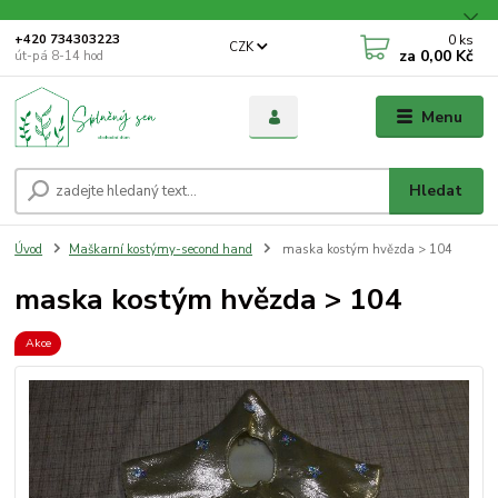
0
ks
+420 734303223
CZK
za
0,00 Kč
út-pá 8-14 hod
Menu
Hledat
Úvod
Maškarní kostýmy-second hand
maska kostým hvězda > 104
maska kostým hvězda > 104
Akce