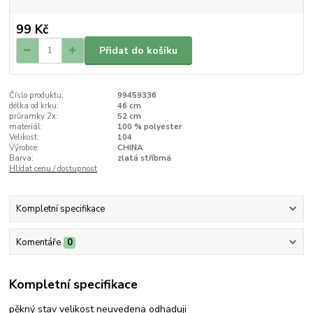
99 Kč
Přidat do košíku
Číslo produktu:
99459336
délka od krku:
46 cm
průramky 2x:
52 cm
materiál:
100 % polyester
Velikost:
104
Výrobce:
CHINA
Barva:
zlatá stříbrná
Hlídat cenu / dostupnost
Kompletní specifikace
Komentáře
0
Kompletní specifikace
pěkný stav velikost neuvedena odhaduji