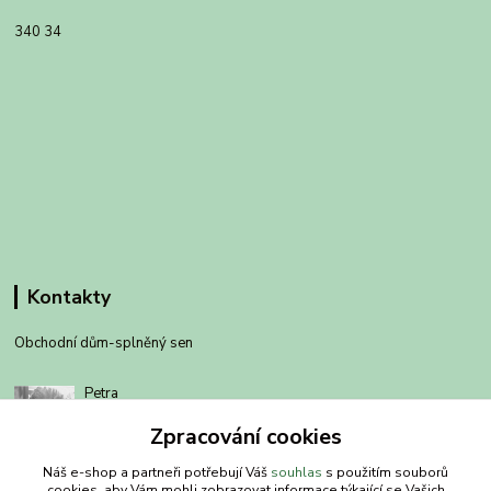
340 34
Kontakty
Obchodní dům-splněný sen
Petra
+420 734303223
Zpracování cookies
út-pá 8-14 hod
Náš e-shop a partneři potřebují Váš
souhlas
s použitím souborů
info@splneny-sen.cz
cookies, aby Vám mohli zobrazovat informace týkající se Vašich