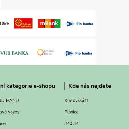
ní kategorie e-shopu
Kde nás najdete
ND HAND
Klatovská 8
ové vazby
Plánice
ace
340 34