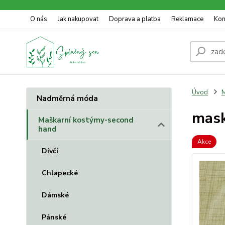
O nás
Jak nakupovat
Doprava a platba
Reklamace
Kon
Úvod
M
Nadměrná móda
mask
Maškarní kostýmy-second
hand
Akce
Dívčí
Chlapecké
Dámské
Pánské