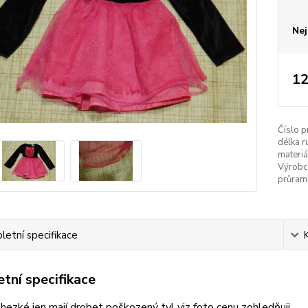
Nej
12
Číslo p
délka r
materiá
Výrobc
průramk
etní specifikace
tní specifikace
 hezké jen mají drobet poškozený tyl viz foto cenu zohledňuji