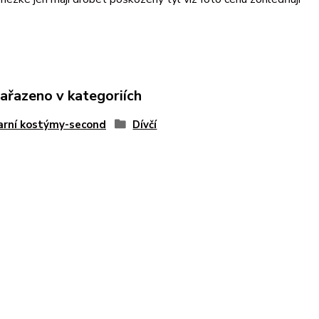
zařazeno v kategoriích
arní kostýmy-second
Dívčí