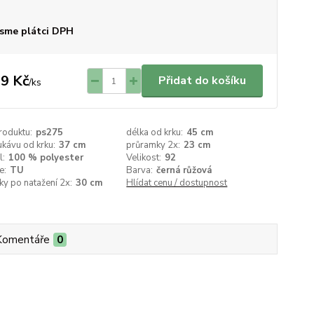
sme plátci DPH
9 Kč
Přidat do košíku
/
ks
roduktu:
ps275
délka od krku:
45 cm
ukávu od krku:
37 cm
průramky 2x:
23 cm
l:
100 % polyester
Velikost:
92
e:
TU
Barva:
černá růžová
y po natažení 2x:
30 cm
Hlídat cenu / dostupnost
Komentáře
0