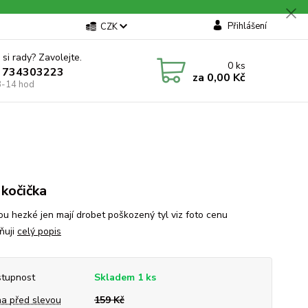
Přihlášení
CZK
 si rady? Zavolejte.
0
ks
 734303223
za
0,00 Kč
8-14 hod
 kočička
sou hezké jen mají drobet poškozený tyl viz foto cenu
ňuji
celý popis
tupnost
Skladem 1 ks
a před slevou
159 Kč