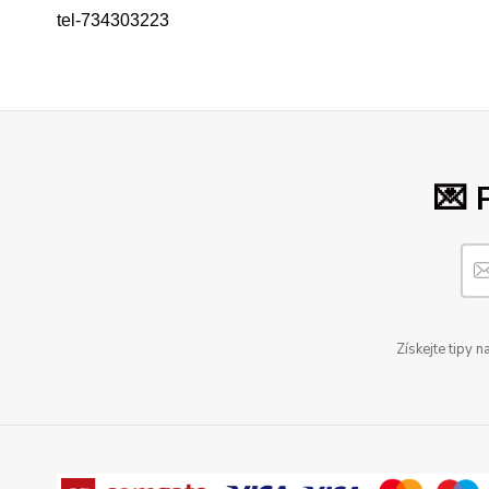
tel-734303223
💌 
Získejte tipy 