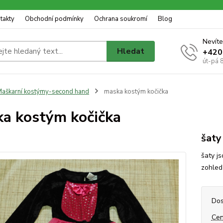
takty
Obchodní podmínky
Ochrana soukromí
Blog
Nevíte
Hledat
+420
út-pá 
aškarní kostýmy-second hand
maska kostým kočička
a kostým kočička
šaty
šaty j
zohled
Dos
Cen